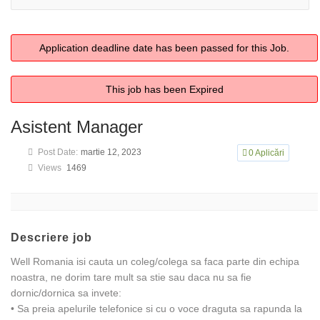
Application deadline date has been passed for this Job.
This job has been Expired
Asistent Manager
Post Date:
martie 12, 2023
0
Aplicări
Views
1469
Descriere job
Well Romania isi cauta un coleg/colega sa faca parte din echipa
noastra, ne dorim tare mult sa stie sau daca nu sa fie
dornic/dornica sa invete:
• Sa preia apelurile telefonice si cu o voce draguta sa rapunda la