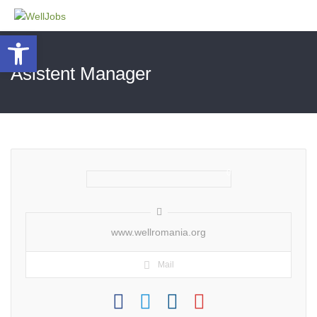
Deschide bara de unelte
Asistent Manager
0
www.wellromania.org
Mail