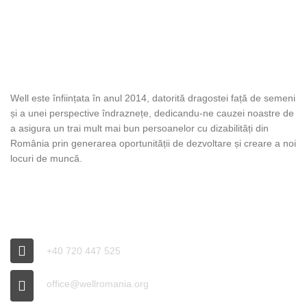
DESPRE WELL
Well este înființata în anul 2014, datorită dragostei față de semeni
și a unei perspective îndraznețe, dedicandu-ne cauzei noastre de
a asigura un trai mult mai bun persoanelor cu dizabilități din
România prin generarea oportunității de dezvoltare și creare a noi
locuri de muncă.
INFO WELL
+40 720 447 525
office@wellromania.org