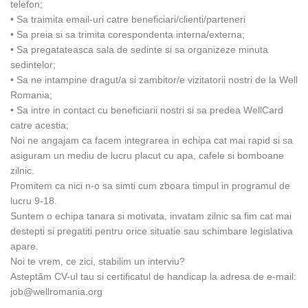
telefon;
• Sa traimita email-uri catre beneficiari/clienti/parteneri
• Sa preia si sa trimita corespondenta interna/externa;
• Sa pregatateasca sala de sedinte si sa organizeze minuta
sedintelor;
• Sa ne intampine dragut/a si zambitor/e vizitatorii nostri de la Well
Romania;
• Sa intre in contact cu beneficiarii nostri si sa predea WellCard
catre acestia;
Noi ne angajam ca facem integrarea in echipa cat mai rapid si sa
asiguram un mediu de lucru placut cu apa, cafele si bomboane
zilnic.
Promitem ca nici n-o sa simti cum zboara timpul in programul de
lucru 9-18.
Suntem o echipa tanara si motivata, invatam zilnic sa fim cat mai
destepti si pregatiti pentru orice situatie sau schimbare legislativa
apare.
Noi te vrem, ce zici, stabilim un interviu?
Asteptăm CV-ul tau si certificatul de handicap la adresa de e-mail:
job@wellromania.org