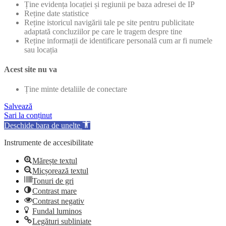
Ține evidența locației și regiunii pe baza adresei de IP
Reține date statistice
Reține istoricul navigării tale pe site pentru publicitate
adaptată concluziilor pe care le tragem despre tine
Reține informații de identificare personală cum ar fi numele
sau locația
Acest site nu va
Ține minte detaliile de conectare
Salvează
Sari la conținut
Deschide bara de unelte
Instrumente de accesibilitate
Mărește textul
Micșorează textul
Tonuri de gri
Contrast mare
Contrast negativ
Fundal luminos
Legături subliniate