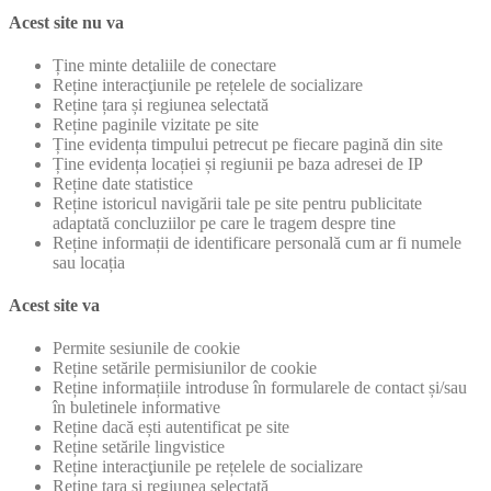
Acest site nu va
Ține minte detaliile de conectare
Reține interacţiunile pe rețelele de socializare
Reține țara și regiunea selectată
Reține paginile vizitate pe site
Ține evidența timpului petrecut pe fiecare pagină din site
Ține evidența locației și regiunii pe baza adresei de IP
Reține date statistice
Reține istoricul navigării tale pe site pentru publicitate
adaptată concluziilor pe care le tragem despre tine
Reține informații de identificare personală cum ar fi numele
sau locația
Acest site va
Permite sesiunile de cookie
Reține setările permisiunilor de cookie
Reține informațiile introduse în formularele de contact și/sau
în buletinele informative
Reține dacă ești autentificat pe site
Reține setările lingvistice
Reține interacţiunile pe rețelele de socializare
Reține țara și regiunea selectată