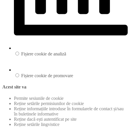
Fișiere cookie de analiză
Fișiere cookie de promovare
Acest site va
Permite sesiunile de cookie
Reține setările permisiunilor de cookie
Reține informațiile introduse în formularele de contact și/sau
în buletinele informative
Reține dacă ești autentificat pe site
Reține setările lingvistice