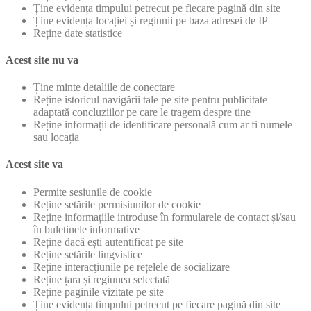
Ține evidența timpului petrecut pe fiecare pagină din site
Ține evidența locației și regiunii pe baza adresei de IP
Reține date statistice
Acest site nu va
Ține minte detaliile de conectare
Reține istoricul navigării tale pe site pentru publicitate
adaptată concluziilor pe care le tragem despre tine
Reține informații de identificare personală cum ar fi numele
sau locația
Acest site va
Permite sesiunile de cookie
Reține setările permisiunilor de cookie
Reține informațiile introduse în formularele de contact și/sau
în buletinele informative
Reține dacă ești autentificat pe site
Reține setările lingvistice
Reține interacţiunile pe rețelele de socializare
Reține țara și regiunea selectată
Reține paginile vizitate pe site
Ține evidența timpului petrecut pe fiecare pagină din site