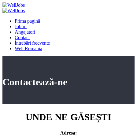
Prima pagină
Joburi
Angajatori
Contact
Întrebări frecvente
Well Romania
Contactează-ne
UNDE NE GĂSEȘTI
Adresa: