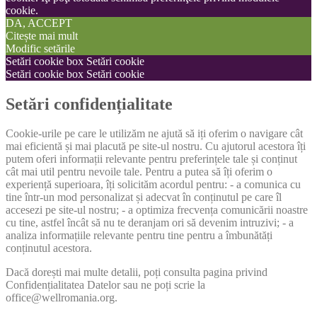
cookie.
DA, ACCEPT
Citește mai mult
Modific setările
Setări cookie box
Setări cookie
Setări cookie box
Setări cookie
Setări confidențialitate
Cookie-urile pe care le utilizăm ne ajută să iți oferim o navigare cât
mai eficientă și mai placută pe site-ul nostru. Cu ajutorul acestora îți
putem oferi informații relevante pentru preferințele tale și conținut
cât mai util pentru nevoile tale. Pentru a putea să îți oferim o
experiență superioara, îți solicităm acordul pentru: - a comunica cu
tine într-un mod personalizat și adecvat în conținutul pe care îl
accesezi pe site-ul nostru; - a optimiza frecvența comunicării noastre
cu tine, astfel încât să nu te deranjam ori să devenim intruzivi; - a
analiza informațiile relevante pentru tine pentru a îmbunătăți
conținutul acestora.
Dacă dorești mai multe detalii, poți consulta pagina privind
Confidențialitatea Datelor sau ne poți scrie la
office@wellromania.org.