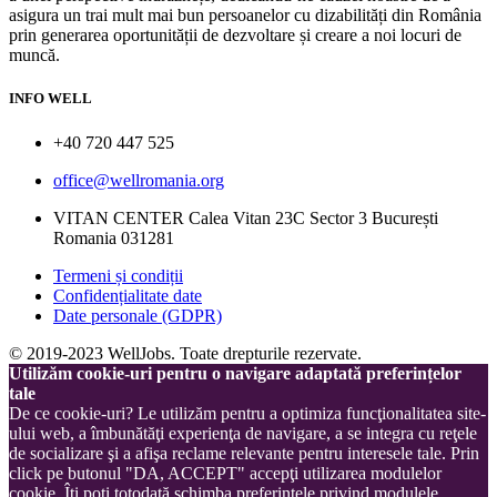
asigura un trai mult mai bun persoanelor cu dizabilități din România
prin generarea oportunității de dezvoltare și creare a noi locuri de
muncă.
INFO WELL
+40 720 447 525
office@wellromania.org
VITAN CENTER Calea Vitan 23C Sector 3 București
Romania 031281
Termeni și condiții
Confidențialitate date
Date personale (GDPR)
© 2019-2023 WellJobs. Toate drepturile rezervate.
Utilizăm cookie-uri pentru o navigare adaptată preferințelor
tale
De ce cookie-uri? Le utilizăm pentru a optimiza funcţionalitatea site-
ului web, a îmbunătăţi experienţa de navigare, a se integra cu reţele
de socializare şi a afişa reclame relevante pentru interesele tale. Prin
click pe butonul "DA, ACCEPT" accepţi utilizarea modulelor
cookie. Îţi poţi totodată schimba preferinţele privind modulele