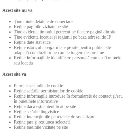
Acest site nu va
Ține minte detaliile de conectare
Reține paginile vizitate pe site
Ține evidența timpului petrecut pe fiecare pagină din site
Ține evidența locației și regiunii pe baza adresei de IP
Reține date statistice
Reține istoricul navigării tale pe site pentru publicitate
adaptată concluziilor pe care le tragem despre tine
Reține informații de identificare personală cum ar fi numele
sau locația
Acest site va
Permite sesiunile de cookie
Reține setările permisiunilor de cookie
Reține informațiile introduse în formularele de contact și/sau
în buletinele informative
Reține dacă ești autentificat pe site
Reține setările lingvistice
Reține interacţiunile pe rețelele de socializare
Reține țara și regiunea selectată
Reține paginile vizitate pe site