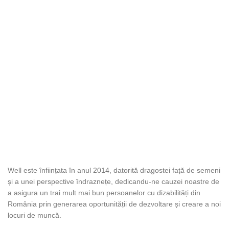
DESPRE WELL
Well este înființata în anul 2014, datorită dragostei față de semeni
și a unei perspective îndraznețe, dedicandu-ne cauzei noastre de
a asigura un trai mult mai bun persoanelor cu dizabilități din
România prin generarea oportunității de dezvoltare și creare a noi
locuri de muncă.