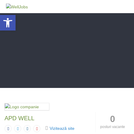
Deschide bara de unelte
0
APD WELL
posturi vacante
Vizitează site