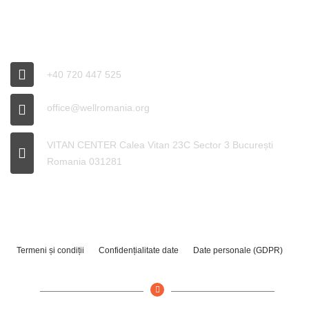
INFO WELL
+40 720 447 525
office@wellromania.org
VITAN CENTER Calea Vitan 23C Sector 3 București
Romania 031281
Termeni și condiții
Confidențialitate date
Date personale (GDPR)