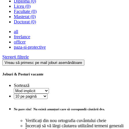
Diploma
(0)
Liceu
(0)
Facultate
(0)
Masterat
(0)
Doctorat
(0)
all
freelance
officer
paza-si-protective
Ștergeți filtrele
Vreau să primesc pe mail joburi asemănătoare
Joburi & Posturi vacante
Sortează
Ne pare rău!
Nu există anunțuri care să corespundă căutării dvs.
Verificați din nou ortografia cuvântului cheie
Încercați să vă lărgi căutarea utilizând termeni generali