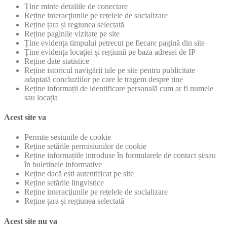
Ține minte detaliile de conectare
Reține interacţiunile pe rețelele de socializare
Reține țara și regiunea selectată
Reține paginile vizitate pe site
Ține evidența timpului petrecut pe fiecare pagină din site
Ține evidența locației și regiunii pe baza adresei de IP
Reține date statistice
Reține istoricul navigării tale pe site pentru publicitate
adaptată concluziilor pe care le tragem despre tine
Reține informații de identificare personală cum ar fi numele
sau locația
Acest site va
Permite sesiunile de cookie
Reține setările permisiunilor de cookie
Reține informațiile introduse în formularele de contact și/sau
în buletinele informative
Reține dacă ești autentificat pe site
Reține setările lingvistice
Reține interacţiunile pe rețelele de socializare
Reține țara și regiunea selectată
Acest site nu va