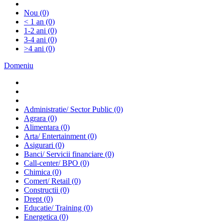
Nou
(0)
< 1 an
(0)
1-2 ani
(0)
3-4 ani
(0)
>4 ani
(0)
Domeniu
Administratie/ Sector Public
(0)
Agrara
(0)
Alimentara
(0)
Arta/ Entertainment
(0)
Asigurari
(0)
Banci/ Servicii financiare
(0)
Call-center/ BPO
(0)
Chimica
(0)
Comert/ Retail
(0)
Constructii
(0)
Drept
(0)
Educatie/ Training
(0)
Energetica
(0)