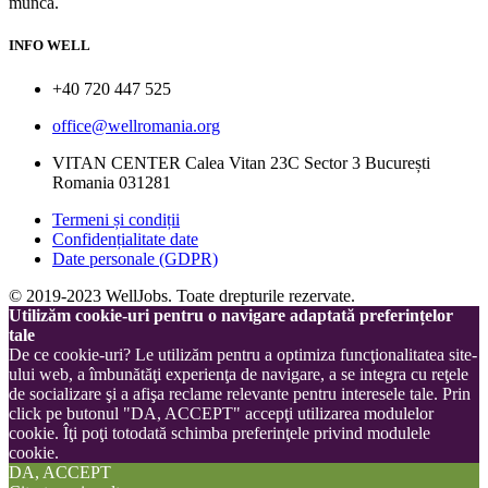
muncă.
INFO WELL
+40 720 447 525
office@wellromania.org
VITAN CENTER Calea Vitan 23C Sector 3 București
Romania 031281
Termeni și condiții
Confidențialitate date
Date personale (GDPR)
© 2019-2023 WellJobs. Toate drepturile rezervate.
Utilizăm cookie-uri pentru o navigare adaptată preferințelor
tale
De ce cookie-uri? Le utilizăm pentru a optimiza funcţionalitatea site-
ului web, a îmbunătăţi experienţa de navigare, a se integra cu reţele
de socializare şi a afişa reclame relevante pentru interesele tale. Prin
click pe butonul "DA, ACCEPT" accepţi utilizarea modulelor
cookie. Îţi poţi totodată schimba preferinţele privind modulele
cookie.
DA, ACCEPT