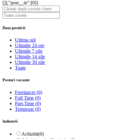
[]],"post__in":[0]}
Data postării
Ultima oră
Ultimile 24 ore
Ultimile 7 zile
Ultimile 14 zile
Ultimile 30 zile
Toate
Posturi vacante
Freelancer
(0)
Full Time
(0)
Part-Time
(0)
Temporar
(0)
Industrii
Achizitii
(0)