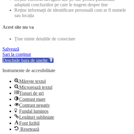
adaptată concluziilor pe care le tragem despre tine
Reține informații de identificare personală cum ar fi numele
sau locația
Acest site nu va
Ține minte detaliile de conectare
Salvează
Sari la conținut
Deschide bara de unelte
Instrumente de accesibilitate
Mărește textul
Micșorează textul
Tonuri de gri
Contrast mare
Contrast negativ
Fundal luminos
Legături subliniate
Font lizibil
Resetează