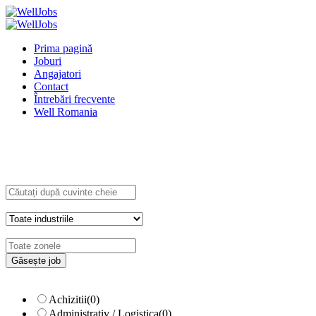
Prima pagină
Joburi
Angajatori
Contact
Întrebări frecvente
Well Romania
Explore Thousand of jobs with just simple
search...
Căutați cuvinte cheie, de ex. web
design
Filtrează după specializare, de ex.
Juridic
Achizitii
(0)
Administrativ / Logistica
(0)