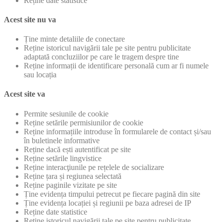
Reține date statistice
Acest site nu va
Ține minte detaliile de conectare
Reține istoricul navigării tale pe site pentru publicitate
adaptată concluziilor pe care le tragem despre tine
Reține informații de identificare personală cum ar fi numele
sau locația
Acest site va
Permite sesiunile de cookie
Reține setările permisiunilor de cookie
Reține informațiile introduse în formularele de contact și/sau
în buletinele informative
Reține dacă ești autentificat pe site
Reține setările lingvistice
Reține interacţiunile pe rețelele de socializare
Reține țara și regiunea selectată
Reține paginile vizitate pe site
Ține evidența timpului petrecut pe fiecare pagină din site
Ține evidența locației și regiunii pe baza adresei de IP
Reține date statistice
Reține istoricul navigării tale pe site pentru publicitate