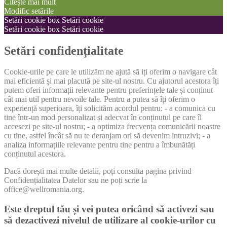
Citește mai mult
Modific setările
Setări cookie box
Setări cookie
Setări cookie box
Setări cookie
Setări confidențialitate
Cookie-urile pe care le utilizăm ne ajută să iți oferim o navigare cât
mai eficientă și mai placută pe site-ul nostru. Cu ajutorul acestora îți
putem oferi informații relevante pentru preferințele tale și conținut
cât mai util pentru nevoile tale. Pentru a putea să îți oferim o
experiență superioara, îți solicităm acordul pentru: - a comunica cu
tine într-un mod personalizat și adecvat în conținutul pe care îl
accesezi pe site-ul nostru; - a optimiza frecvența comunicării noastre
cu tine, astfel încât să nu te deranjam ori să devenim intruzivi; - a
analiza informațiile relevante pentru tine pentru a îmbunătăți
conținutul acestora.
Dacă dorești mai multe detalii, poți consulta pagina privind
Confidențialitatea Datelor sau ne poți scrie la
office@wellromania.org.
Este dreptul tău și vei putea oricând să activezi sau
să dezactivezi nivelul de utilizare al cookie-urilor cu