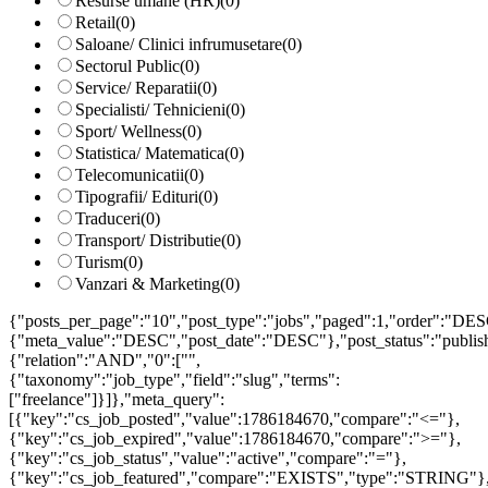
Resurse umane (HR)
(0)
Retail
(0)
Saloane/ Clinici infrumusetare
(0)
Sectorul Public
(0)
Service/ Reparatii
(0)
Specialisti/ Tehnicieni
(0)
Sport/ Wellness
(0)
Statistica/ Matematica
(0)
Telecomunicatii
(0)
Tipografii/ Edituri
(0)
Traduceri
(0)
Transport/ Distributie
(0)
Turism
(0)
Vanzari & Marketing
(0)
{"posts_per_page":"10","post_type":"jobs","paged":1,"order":"DES
{"meta_value":"DESC","post_date":"DESC"},"post_status":"publish",
{"relation":"AND","0":["",
{"taxonomy":"job_type","field":"slug","terms":
["freelance"]}]},"meta_query":
[{"key":"cs_job_posted","value":1786184670,"compare":"<="},
{"key":"cs_job_expired","value":1786184670,"compare":">="},
{"key":"cs_job_status","value":"active","compare":"="},
{"key":"cs_job_featured","compare":"EXISTS","type":"STRING"}