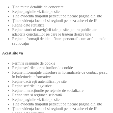
Ține minte detaliile de conectare
Reține paginile vizitate pe site
Ține evidența timpului petrecut pe fiecare pagină din site
Ține evidența locației și regiunii pe baza adresei de IP
Reține date statistice
Reține istoricul navigării tale pe site pentru publicitate
adaptată concluziilor pe care le tragem despre tine
Reține informații de identificare personală cum ar fi numele
sau locația
Acest site va
Permite sesiunile de cookie
Reține setările permisiunilor de cookie
Reține informațiile introduse în formularele de contact și/sau
în buletinele informative
Reține dacă ești autentificat pe site
Reține setările lingvistice
Reține interacţiunile pe rețelele de socializare
Reține țara și regiunea selectată
Reține paginile vizitate pe site
Ține evidența timpului petrecut pe fiecare pagină din site
Ține evidența locației și regiunii pe baza adresei de IP