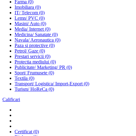
Farma
(0)
Imobiliara
(0)
IT/ Telecom
(0)
Lemn/ PVC
(0)
Masini/ Auto
(0)
Media/ Internet
(0)
Medicina/ Sanatate
(0)
Navala/ Aeronautica
(0)
Paza si protective
(0)
Petrol/ Gaze
(0)
Prestari servicii
(0)
Protectia mediului
(0)
Publicitate/ Marketing/ PR
(0)
Sport/ Frumusete
(0)
Textila
(0)
Transport/ Logistica/ Import-Export
(0)
Turism/ HoReCa
(0)
Calificari
Certificat
(0)