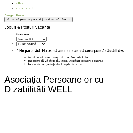
officer
constructii
Ștergeți filtrele
Vreau să primesc pe mail joburi asemănătoare
Joburi & Posturi vacante
Sortează
Ne pare rău!
Nu există anunțuri care să corespundă căutării dvs.
Verificați din nou ortografia cuvântului cheie
Încercați să vă lărgi căutarea utilizând termeni generali
Încercați să ajustați filtrele aplicate de dvs.
Asociația Persoanelor cu
Dizabilități WELL