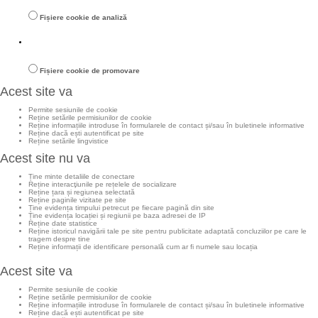
Fișiere cookie de analiză
Fișiere cookie de promovare
Acest site va
Permite sesiunile de cookie
Reține setările permisiunilor de cookie
Reține informațiile introduse în formularele de contact și/sau în buletinele informative
Reține dacă ești autentificat pe site
Reține setările lingvistice
Acest site nu va
Ține minte detaliile de conectare
Reține interacţiunile pe rețelele de socializare
Reține țara și regiunea selectată
Reține paginile vizitate pe site
Ține evidența timpului petrecut pe fiecare pagină din site
Ține evidența locației și regiunii pe baza adresei de IP
Reține date statistice
Reține istoricul navigării tale pe site pentru publicitate adaptată concluziilor pe care le
tragem despre tine
Reține informații de identificare personală cum ar fi numele sau locația
Acest site va
Permite sesiunile de cookie
Reține setările permisiunilor de cookie
Reține informațiile introduse în formularele de contact și/sau în buletinele informative
Reține dacă ești autentificat pe site