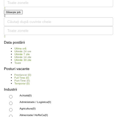
Data postării
Ultima oră
Ultimile 24 ore
Ultimile 7 zile
Ultimile 14 zile
Ultimile 30 zile
Toate
Posturi vacante
Freelancer
(0)
Full Time
(0)
Part-Time
(0)
Temporar
(0)
Industrii
Achizitii
(0)
Administrativ / Logistica
(0)
Agricultura
(0)
Alimentatie/ HoReCa
(0)