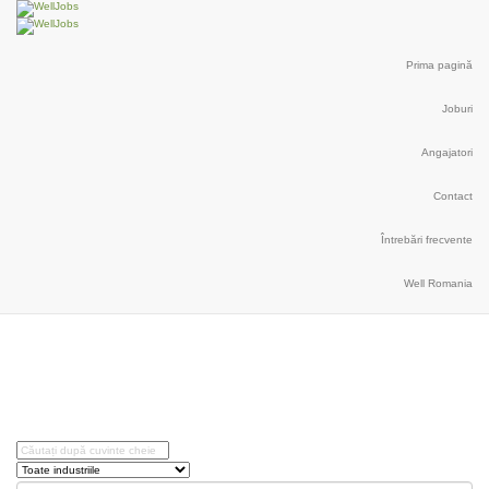
Prima pagină
Joburi
Angajatori
Contact
Întrebări frecvente
Well Romania
Explore Thousand of jobs with
just simple search...
Căutați cuvinte cheie, de ex. web design
Filtrează după specializare, de ex. Juridic