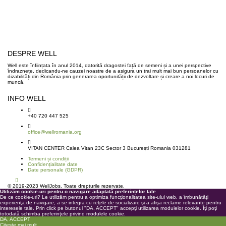
DESPRE WELL
Well este înființata în anul 2014, datorită dragostei față de semeni și a unei perspective
îndraznețe, dedicandu-ne cauzei noastre de a asigura un trai mult mai bun persoanelor cu
dizabilități din România prin generarea oportunității de dezvoltare și creare a noi locuri de
muncă.
INFO WELL
+40 720 447 525
office@wellromania.org
VITAN CENTER Calea Vitan 23C Sector 3 București Romania 031281
Termeni și condiții
Confidențialitate date
Date personale (GDPR)
© 2019-2023 WellJobs. Toate drepturile rezervate.
Utilizăm cookie-uri pentru o navigare adaptată preferințelor tale
De ce cookie-uri? Le utilizăm pentru a optimiza funcţionalitatea site-ului web, a îmbunătăţi
experienţa de navigare, a se integra cu reţele de socializare şi a afişa reclame relevante pentru
interesele tale. Prin click pe butonul "DA, ACCEPT" accepţi utilizarea modulelor cookie. Îţi poţi
totodată schimba preferinţele privind modulele cookie.
DA, ACCEPT
Citește mai mult