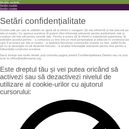
Modific setările
Setări
Setări cookie
cookie
Setări
Setări cookie
box
cookie
box
Setări confidențialitate
Cookie-urile pe care le utilizăm ne ajută să iți oferim o navigare cât mai eficientă și mai placută pe
site-ul nostru. Cu ajutorul acestora îți putem oferi informații relevante pentru preferințele tale și
conținut cât mai util pentru nevoile tale. Pentru a putea să îți oferim o experiență superioara, îți
solicităm acordul pentru: - a comunica cu tine într-un mod personalizat și adecvat în conținutul pe
care îl accesezi pe site-ul nostru; - a optimiza frecvența comunicării noastre cu tine, astfel încât
să nu te deranjam ori să devenim intruzivi; - a analiza informațiile relevante pentru tine pentru a
îmbunătăți conținutul acestora.
Dacă dorești mai multe detalii, poți consulta pagina privind Confidențialitatea Datelor sau ne poți
scrie la office@wellromania.org.
Este dreptul tău și vei putea oricând să
activezi sau să dezactivezi nivelul de
utilizare al cookie-urilor cu ajutorul
cursorului: