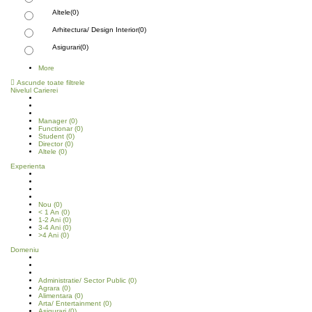
Altele
(0)
Arhitectura/ Design Interior
(0)
Asigurari
(0)
More
Ascunde toate filtrele
Nivelul Carierei
Manager
(0)
Functionar
(0)
Student
(0)
Director
(0)
Altele
(0)
Experienta
Nou
(0)
< 1 An
(0)
1-2 Ani
(0)
3-4 Ani
(0)
>4 Ani
(0)
Domeniu
Administratie/ Sector Public
(0)
Agrara
(0)
Alimentara
(0)
Arta/ Entertainment
(0)
Asigurari
(0)