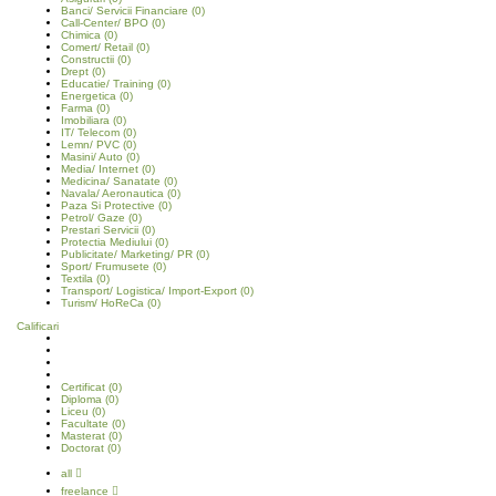
Banci/ Servicii Financiare
(0)
Call-Center/ BPO
(0)
Chimica
(0)
Comert/ Retail
(0)
Constructii
(0)
Drept
(0)
Educatie/ Training
(0)
Energetica
(0)
Farma
(0)
Imobiliara
(0)
IT/ Telecom
(0)
Lemn/ PVC
(0)
Masini/ Auto
(0)
Media/ Internet
(0)
Medicina/ Sanatate
(0)
Navala/ Aeronautica
(0)
Paza Si Protective
(0)
Petrol/ Gaze
(0)
Prestari Servicii
(0)
Protectia Mediului
(0)
Publicitate/ Marketing/ PR
(0)
Sport/ Frumusete
(0)
Textila
(0)
Transport/ Logistica/ Import-Export
(0)
Turism/ HoReCa
(0)
Calificari
Certificat
(0)
Diploma
(0)
Liceu
(0)
Facultate
(0)
Masterat
(0)
Doctorat
(0)
all
freelance