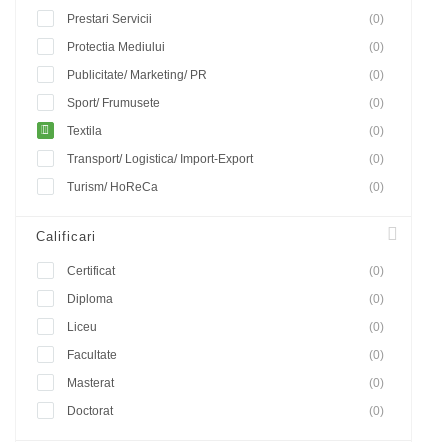
Prestari Servicii
(0)
Protectia Mediului
(0)
Publicitate/ Marketing/ PR
(0)
Sport/ Frumusete
(0)
Textila
(0)
Transport/ Logistica/ Import-Export
(0)
Turism/ HoReCa
(0)
Calificari
Certificat
(0)
Diploma
(0)
Liceu
(0)
Facultate
(0)
Masterat
(0)
Doctorat
(0)