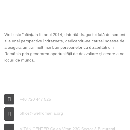
DESPRE WELL
Well este înființata în anul 2014, datorită dragostei față de semeni
și a unei perspective îndraznețe, dedicandu-ne cauzei noastre de
a asigura un trai mult mai bun persoanelor cu dizabilități din
România prin generarea oportunității de dezvoltare și creare a noi
locuri de muncă.
INFO WELL
+40 720 447 525
office@wellromania.org
VITAN CENTER Calea Vitan 23C Sector 3 București