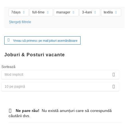
7days
full-time
manager
3-4ani
textila
Ștergeți filtrele
Vreau să primesc pe mail joburi asemănătoare
Joburi & Posturi vacante
Sortează
Ne pare rău!
Nu există anunțuri care să corespundă
căutării dvs.