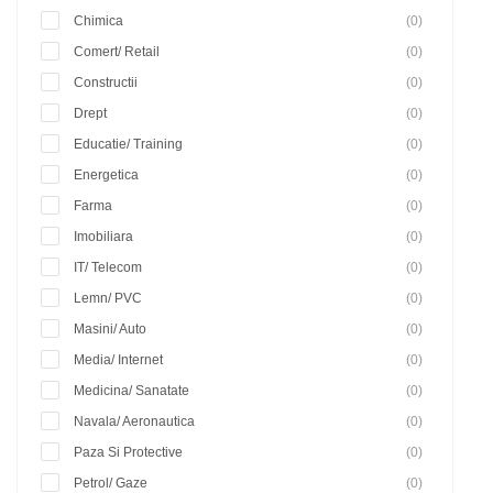
Chimica
(0)
Comert/ Retail
(0)
Constructii
(0)
Drept
(0)
Educatie/ Training
(0)
Energetica
(0)
Farma
(0)
Imobiliara
(0)
IT/ Telecom
(0)
Lemn/ PVC
(0)
Masini/ Auto
(0)
Media/ Internet
(0)
Medicina/ Sanatate
(0)
Navala/ Aeronautica
(0)
Paza Si Protective
(0)
Petrol/ Gaze
(0)