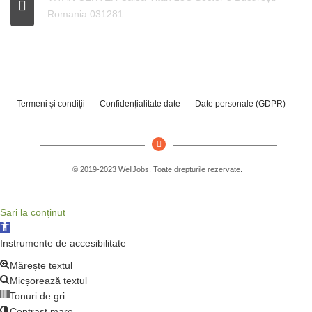
Romania 031281
Termeni și condiții
Confidențialitate date
Date personale (GDPR)
© 2019-2023 WellJobs. Toate drepturile rezervate.
Sari la conținut
Deschide bara de unelte
Instrumente de accesibilitate
Mărește textul
Micșorează textul
Tonuri de gri
Contrast mare