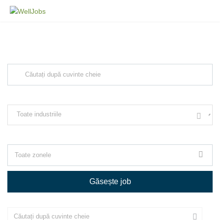
Explore Thousand of jobs with just
simple search...
Căutați cuvinte cheie, de ex. web design
Filtrează după specializare, de ex. Juridic