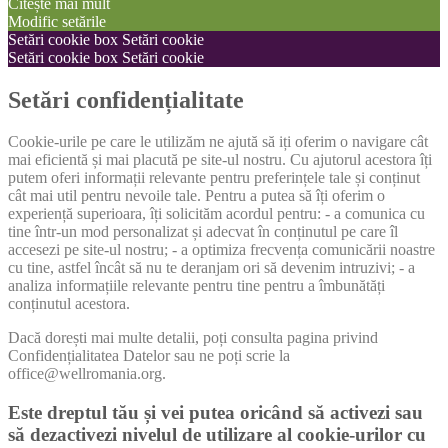
Citește mai mult
Modific setările
Setări cookie box
Setări cookie
Setări cookie box
Setări cookie
Setări confidențialitate
Cookie-urile pe care le utilizăm ne ajută să iți oferim o navigare cât
mai eficientă și mai placută pe site-ul nostru. Cu ajutorul acestora îți
putem oferi informații relevante pentru preferințele tale și conținut
cât mai util pentru nevoile tale. Pentru a putea să îți oferim o
experiență superioara, îți solicităm acordul pentru: - a comunica cu
tine într-un mod personalizat și adecvat în conținutul pe care îl
accesezi pe site-ul nostru; - a optimiza frecvența comunicării noastre
cu tine, astfel încât să nu te deranjam ori să devenim intruzivi; - a
analiza informațiile relevante pentru tine pentru a îmbunătăți
conținutul acestora.
Dacă dorești mai multe detalii, poți consulta pagina privind
Confidențialitatea Datelor sau ne poți scrie la
office@wellromania.org.
Este dreptul tău și vei putea oricând să activezi sau
să dezactivezi nivelul de utilizare al cookie-urilor cu