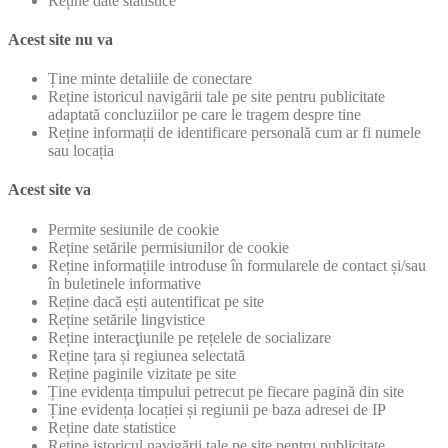
Reține date statistice
Acest site nu va
Ține minte detaliile de conectare
Reține istoricul navigării tale pe site pentru publicitate
adaptată concluziilor pe care le tragem despre tine
Reține informații de identificare personală cum ar fi numele
sau locația
Acest site va
Permite sesiunile de cookie
Reține setările permisiunilor de cookie
Reține informațiile introduse în formularele de contact și/sau
în buletinele informative
Reține dacă ești autentificat pe site
Reține setările lingvistice
Reține interacţiunile pe rețelele de socializare
Reține țara și regiunea selectată
Reține paginile vizitate pe site
Ține evidența timpului petrecut pe fiecare pagină din site
Ține evidența locației și regiunii pe baza adresei de IP
Reține date statistice
Reține istoricul navigării tale pe site pentru publicitate