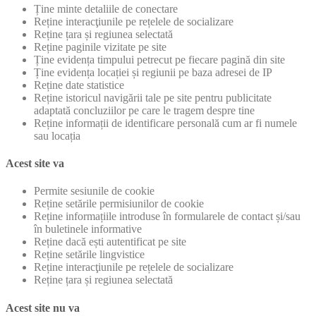
Ține minte detaliile de conectare
Reține interacţiunile pe rețelele de socializare
Reține țara și regiunea selectată
Reține paginile vizitate pe site
Ține evidența timpului petrecut pe fiecare pagină din site
Ține evidența locației și regiunii pe baza adresei de IP
Reține date statistice
Reține istoricul navigării tale pe site pentru publicitate
adaptată concluziilor pe care le tragem despre tine
Reține informații de identificare personală cum ar fi numele
sau locația
Acest site va
Permite sesiunile de cookie
Reține setările permisiunilor de cookie
Reține informațiile introduse în formularele de contact și/sau
în buletinele informative
Reține dacă ești autentificat pe site
Reține setările lingvistice
Reține interacţiunile pe rețelele de socializare
Reține țara și regiunea selectată
Acest site nu va