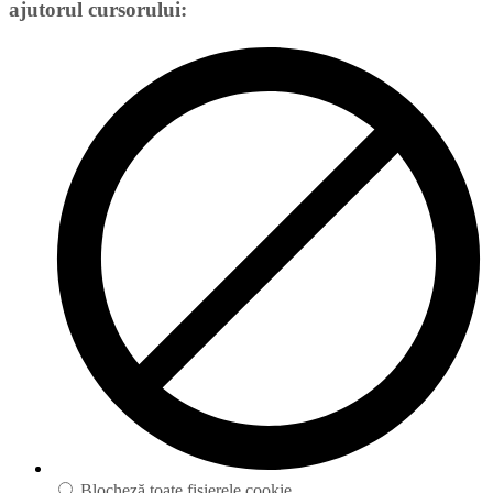
ajutorul cursorului:
Blocheză toate fișierele cookie