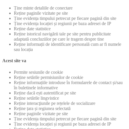
Ține minte detaliile de conectare
Reține paginile vizitate pe site
Ține evidența timpului petrecut pe fiecare pagină din site
Ține evidența locației și regiunii pe baza adresei de IP
Reține date statistice
Reține istoricul navigării tale pe site pentru publicitate
adaptată concluziilor pe care le tragem despre tine
Reține informații de identificare personală cum ar fi numele
sau locația
Acest site va
Permite sesiunile de cookie
Reține setările permisiunilor de cookie
Reține informațiile introduse în formularele de contact și/sau
în buletinele informative
Reține dacă ești autentificat pe site
Reține setările lingvistice
Reține interacţiunile pe rețelele de socializare
Reține țara și regiunea selectată
Reține paginile vizitate pe site
Ține evidența timpului petrecut pe fiecare pagină din site
Ține evidența locației și regiunii pe baza adresei de IP