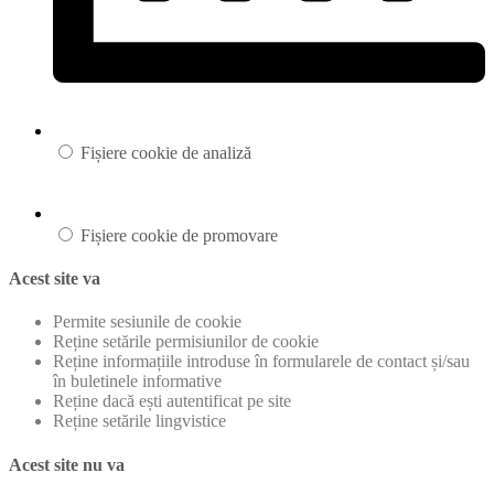
Fișiere cookie de analiză
Fișiere cookie de promovare
Acest site va
Permite sesiunile de cookie
Reține setările permisiunilor de cookie
Reține informațiile introduse în formularele de contact și/sau
în buletinele informative
Reține dacă ești autentificat pe site
Reține setările lingvistice
Acest site nu va