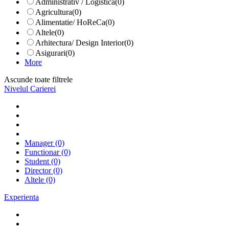
Administrativ / Logistica
(0)
Agricultura
(0)
Alimentatie/ HoReCa
(0)
Altele
(0)
Arhitectura/ Design Interior
(0)
Asigurari
(0)
More
Ascunde toate filtrele
Nivelul Carierei
Manager
(0)
Functionar
(0)
Student
(0)
Director
(0)
Altele
(0)
Experienta