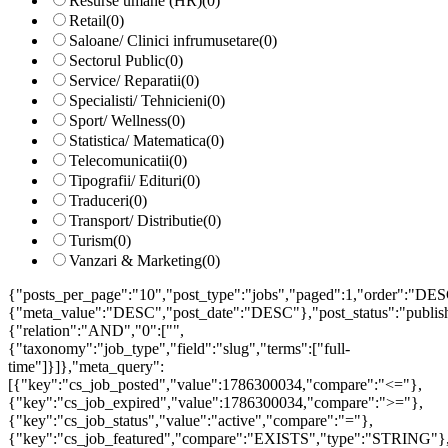
Resurse umane (HR)
(0)
Retail
(0)
Saloane/ Clinici infrumusetare
(0)
Sectorul Public
(0)
Service/ Reparatii
(0)
Specialisti/ Tehnicieni
(0)
Sport/ Wellness
(0)
Statistica/ Matematica
(0)
Telecomunicatii
(0)
Tipografii/ Edituri
(0)
Traduceri
(0)
Transport/ Distributie
(0)
Turism
(0)
Vanzari & Marketing
(0)
{"posts_per_page":"10","post_type":"jobs","paged":1,"order":"DES
{"meta_value":"DESC","post_date":"DESC"},"post_status":"publish",
{"relation":"AND","0":["",
{"taxonomy":"job_type","field":"slug","terms":["full-
time"]}]},"meta_query":
[{"key":"cs_job_posted","value":1786300034,"compare":"<="},
{"key":"cs_job_expired","value":1786300034,"compare":">="},
{"key":"cs_job_status","value":"active","compare":"="},
{"key":"cs_job_featured","compare":"EXISTS","type":"STRING"}