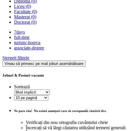
Diploma
(0)
Liceu
(0)
Facultate
(0)
Masterat
(0)
Doctorat
(0)
7days
full-time
turism/-horeca
associate-degree
Ștergeți filtrele
Vreau să primesc pe mail joburi asemănătoare
Joburi & Posturi vacante
Sortează
Ne pare rău!
Nu există anunțuri care să corespundă căutării dvs.
Verificați din nou ortografia cuvântului cheie
Încercați să vă lărgi căutarea utilizând termeni generali