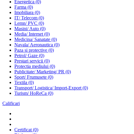
Energetica
(0)
Farma
(0)
Imobiliara
(0)
IT/ Telecom
(0)
Lemn/ PVC
(0)
Masini/ Auto
(0)
Media/ Internet
(0)
Medicina/ Sanatate
(0)
Navala/ Aeronautica
(0)
Paza si protective
(0)
Petrol/ Gaze
(0)
Prestari servicii
(0)
Protectia mediului
(0)
Publicitate/ Marketing/ PR
(0)
Sport/ Frumusete
(0)
Textila
(0)
Transport/ Logistica/ Import-Export
(0)
Turism/ HoReCa
(0)
Calificari
Certificat
(0)