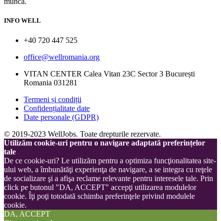
muncă.
INFO WELL
+40 720 447 525
office@wellromania.org
VITAN CENTER Calea Vitan 23C Sector 3 București
Romania 031281
Termeni și condiții
Confidențialitate date
Date personale (GDPR)
© 2019-2023 WellJobs. Toate drepturile rezervate.
Utilizăm cookie-uri pentru o navigare adaptată preferințelor
tale
De ce cookie-uri? Le utilizăm pentru a optimiza funcţionalitatea site-
ului web, a îmbunătăţi experienţa de navigare, a se integra cu reţele
de socializare şi a afişa reclame relevante pentru interesele tale. Prin
click pe butonul "DA, ACCEPT" accepţi utilizarea modulelor
cookie. Îţi poţi totodată schimba preferinţele privind modulele
cookie.
DA, ACCEPT