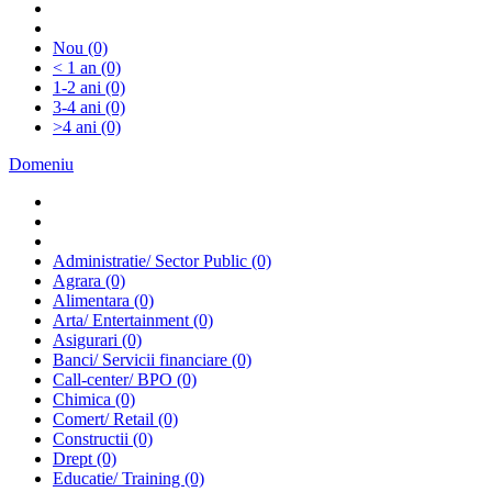
Nou
(0)
< 1 an
(0)
1-2 ani
(0)
3-4 ani
(0)
>4 ani
(0)
Domeniu
Administratie/ Sector Public
(0)
Agrara
(0)
Alimentara
(0)
Arta/ Entertainment
(0)
Asigurari
(0)
Banci/ Servicii financiare
(0)
Call-center/ BPO
(0)
Chimica
(0)
Comert/ Retail
(0)
Constructii
(0)
Drept
(0)
Educatie/ Training
(0)