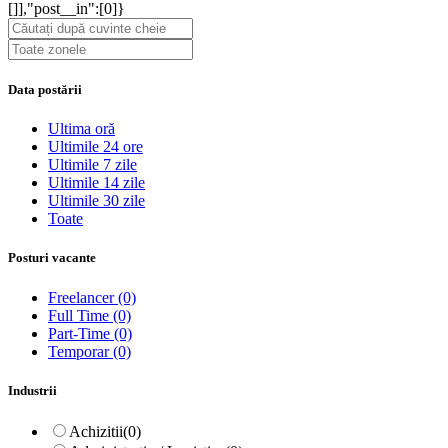
[]],"post__in":[0]}
Data postării
Ultima oră
Ultimile 24 ore
Ultimile 7 zile
Ultimile 14 zile
Ultimile 30 zile
Toate
Posturi vacante
Freelancer
(0)
Full Time
(0)
Part-Time
(0)
Temporar
(0)
Industrii
Achizitii
(0)