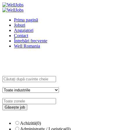
Prima pagină
Joburi
Angajatori
Contact
Întrebări frecvente
Well Romania
Explore Thousand of jobs with just simple
search...
Căutați cuvinte cheie, de ex. web
design
Filtrează după specializare, de ex.
Juridic
Achizitii
(0)
Administrativ / Logistica
(0)