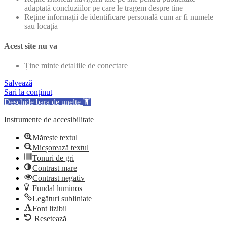
adaptată concluziilor pe care le tragem despre tine
Reține informații de identificare personală cum ar fi numele
sau locația
Acest site nu va
Ține minte detaliile de conectare
Salvează
Sari la conținut
Deschide bara de unelte
Instrumente de accesibilitate
Mărește textul
Micșorează textul
Tonuri de gri
Contrast mare
Contrast negativ
Fundal luminos
Legături subliniate
Font lizibil
Resetează