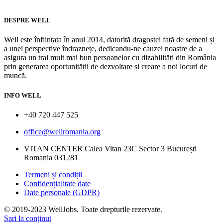
DESPRE WELL
Well este înființata în anul 2014, datorită dragostei față de semeni și
a unei perspective îndraznețe, dedicandu-ne cauzei noastre de a
asigura un trai mult mai bun persoanelor cu dizabilități din România
prin generarea oportunității de dezvoltare și creare a noi locuri de
muncă.
INFO WELL
+40 720 447 525
office@wellromania.org
VITAN CENTER Calea Vitan 23C Sector 3 București
Romania 031281
Termeni și condiții
Confidențialitate date
Date personale (GDPR)
© 2019-2023 WellJobs. Toate drepturile rezervate.
Sari la conținut