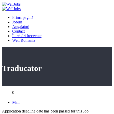
Prima pagină
Joburi
Angajatori
Contact
Întrebări frecvente
Well Romania
Traducator
0
Mail
Application deadline date has been passed for this Job.