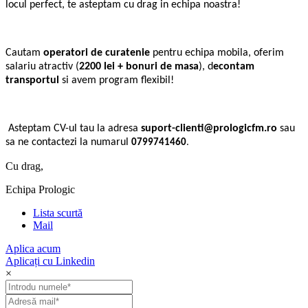
locul perfect, te asteptam cu drag in echipa noastra!
Cautam
operatori de curatenie
pentru echipa mobila, oferim
salariu atractiv (
2200 lei + bonuri de masa
), d
econtam
transportul
si avem program flexibil!
Asteptam CV-ul tau la adresa
suport-clienti@prologicfm.ro
sau
sa ne contactezi la numarul
0799741460
.
Cu drag,
Echipa Prologic
Lista scurtă
Mail
Aplica acum
Aplicați cu Linkedin
×