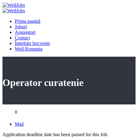
Prima pagină
Joburi
Angajatori
Contact
Întrebări frecvente
Well Romania
Operator curatenie
0
Mail
Application deadline date has been passed for this Job.