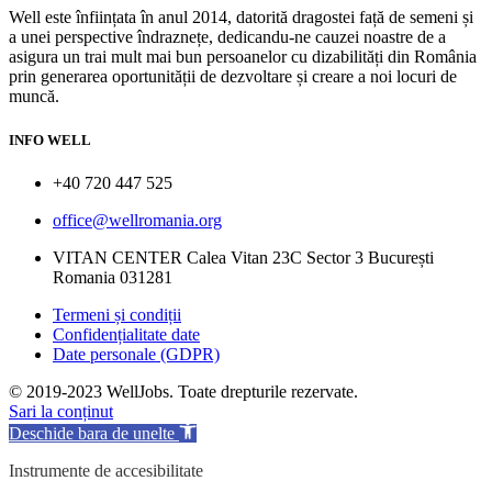
Well este înființata în anul 2014, datorită dragostei față de semeni și
a unei perspective îndraznețe, dedicandu-ne cauzei noastre de a
asigura un trai mult mai bun persoanelor cu dizabilități din România
prin generarea oportunității de dezvoltare și creare a noi locuri de
muncă.
INFO WELL
+40 720 447 525
office@wellromania.org
VITAN CENTER Calea Vitan 23C Sector 3 București
Romania 031281
Termeni și condiții
Confidențialitate date
Date personale (GDPR)
© 2019-2023 WellJobs. Toate drepturile rezervate.
Sari la conținut
Deschide bara de unelte
Instrumente de accesibilitate