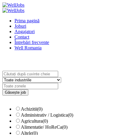
Prima pagină
Joburi
Angajatori
Contact
Întrebări frecvente
Well Romania
Explore Thousand of jobs with just simple 
Căutați cuvinte cheie, de ex. web desig
Filtrează după specializare, de ex. Juri
Achizitii
(0)
Administrativ / Logistica
(0)
Agricultura
(0)
Alimentatie/ HoReCa
(0)
Altele
(0)