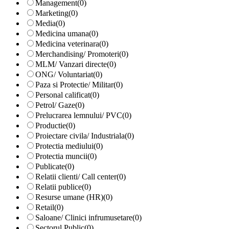
Management
(0)
Marketing
(0)
Media
(0)
Medicina umana
(0)
Medicina veterinara
(0)
Merchandising/ Promoteri
(0)
MLM/ Vanzari directe
(0)
ONG/ Voluntariat
(0)
Paza si Protectie/ Militar
(0)
Personal calificat
(0)
Petrol/ Gaze
(0)
Prelucrarea lemnului/ PVC
(0)
Productie
(0)
Proiectare civila/ Industriala
(0)
Protectia mediului
(0)
Protectia muncii
(0)
Publicate
(0)
Relatii clienti/ Call center
(0)
Relatii publice
(0)
Resurse umane (HR)
(0)
Retail
(0)
Saloane/ Clinici infrumusetare
(0)
Sectorul Public
(0)