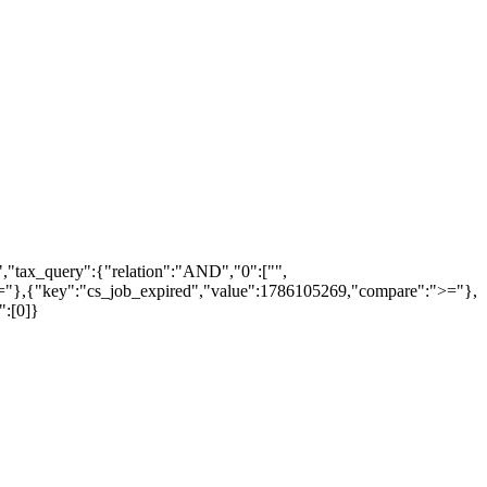
","tax_query":{"relation":"AND","0":["",
"<="},{"key":"cs_job_expired","value":1786105269,"compare":">="},
":[0]}