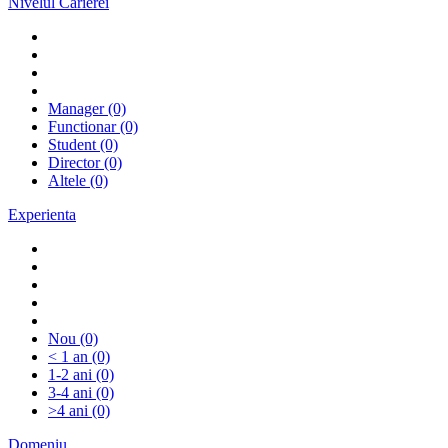
Nivelul Carierei
Manager
(0)
Functionar
(0)
Student
(0)
Director
(0)
Altele
(0)
Experienta
Nou
(0)
< 1 an
(0)
1-2 ani
(0)
3-4 ani
(0)
>4 ani
(0)
Domeniu