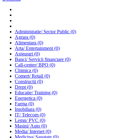
Administratie/ Sector Public
(0)
Agrara
(0)
Alimentara
(0)
Arta/ Entertainment
(0)
Asigurari
(0)
Banci/ Servicii financiare
(0)
Call-center/ BPO
(0)
Chimica
(0)
Comert/ Retail
(0)
Constructii
(0)
Drept
(0)
Educatie/ Training
(0)
Energetica
(0)
Farma
(0)
Imobiliara
(0)
IT/ Telecom
(0)
Lemn/ PVC
(0)
Masini/ Auto
(0)
Media/ Internet
(0)
Medicina/ Sanatate
(0)