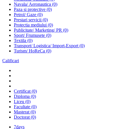
Navala/ Aeronautica
(0)
Paza si protective
(0)
Petrol/ Gaze
(0)
Prestari servicii
(0)
Protectia mediului
(0)
Publicitate/ Marketing/ PR
(0)
Sport/ Frumusete
(0)
Textila
(0)
Transport/ Logistica/ Import-Export
(0)
Turism/ HoReCa
(0)
Calificari
Certificat
(0)
Diploma
(0)
Liceu
(0)
Facultate
(0)
Masterat
(0)
Doctorat
(0)
7days