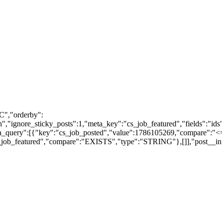
C","orderby":
"ignore_sticky_posts":1,"meta_key":"cs_job_featured","fields":"ids
meta_query":[{"key":"cs_job_posted","value":1786105269,"compare":
s_job_featured","compare":"EXISTS","type":"STRING"},[]],"post__in