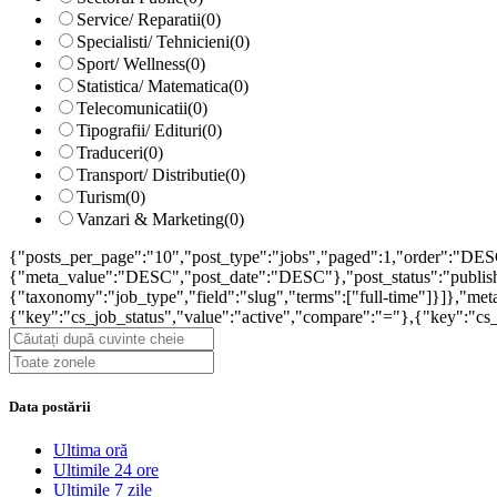
Service/ Reparatii
(0)
Specialisti/ Tehnicieni
(0)
Sport/ Wellness
(0)
Statistica/ Matematica
(0)
Telecomunicatii
(0)
Tipografii/ Edituri
(0)
Traduceri
(0)
Transport/ Distributie
(0)
Turism
(0)
Vanzari & Marketing
(0)
{"posts_per_page":"10","post_type":"jobs","paged":1,"order":"DES
{"meta_value":"DESC","post_date":"DESC"},"post_status":"publish",
{"taxonomy":"job_type","field":"slug","terms":["full-time"]}]},"
{"key":"cs_job_status","value":"active","compare":"="},{"key":"c
Data postării
Ultima oră
Ultimile 24 ore
Ultimile 7 zile