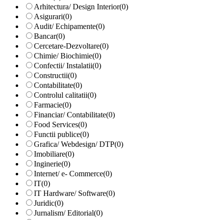
Arhitectura/ Design Interior
(0)
Asigurari
(0)
Audit/ Echipamente
(0)
Bancar
(0)
Cercetare-Dezvoltare
(0)
Chimie/ Biochimie
(0)
Confectii/ Instalatii
(0)
Constructii
(0)
Contabilitate
(0)
Controlul calitatii
(0)
Farmacie
(0)
Financiar/ Contabilitate
(0)
Food Services
(0)
Functii publice
(0)
Grafica/ Webdesign/ DTP
(0)
Imobiliare
(0)
Inginerie
(0)
Internet/ e- Commerce
(0)
IT
(0)
IT Hardware/ Software
(0)
Juridic
(0)
Jurnalism/ Editorial
(0)