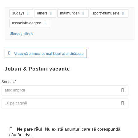
30days
others
maimultde4
sport/-frumusete
associate-degree
Ștergeți filtrele
Vreau să primesc pe mail joburi asemănătoare
Joburi & Posturi vacante
Sortează
Ne pare rău!
Nu există anunțuri care să corespundă
căutării dvs.