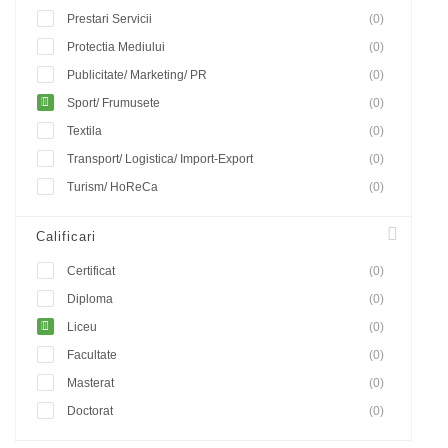
Prestari Servicii
(0)
Protectia Mediului
(0)
Publicitate/ Marketing/ PR
(0)
Sport/ Frumusete
(0)
Textila
(0)
Transport/ Logistica/ Import-Export
(0)
Turism/ HoReCa
(0)
Calificari
Certificat
(0)
Diploma
(0)
Liceu
(0)
Facultate
(0)
Masterat
(0)
Doctorat
(0)