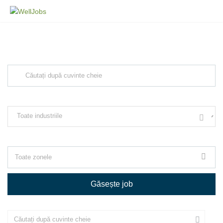
Explore Thousand of jobs with just
simple search...
Căutați cuvinte cheie, de ex. web design
Filtrează după specializare, de ex. Juridic