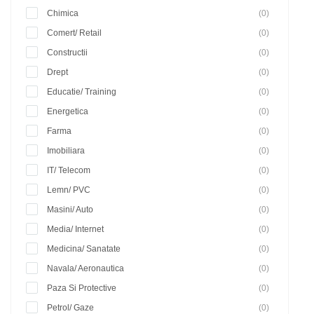
Chimica
(0)
Comert/ Retail
(0)
Constructii
(0)
Drept
(0)
Educatie/ Training
(0)
Energetica
(0)
Farma
(0)
Imobiliara
(0)
IT/ Telecom
(0)
Lemn/ PVC
(0)
Masini/ Auto
(0)
Media/ Internet
(0)
Medicina/ Sanatate
(0)
Navala/ Aeronautica
(0)
Paza Si Protective
(0)
Petrol/ Gaze
(0)