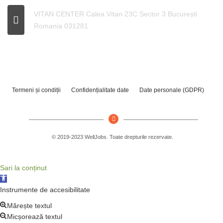
VITAN CENTER Calea Vitan 23C Sector 3 București
Romania 031281
Termeni și condiții
Confidențialitate date
Date personale (GDPR)
© 2019-2023 WellJobs. Toate drepturile rezervate.
Sari la conținut
Deschide bara de unelte
Instrumente de accesibilitate
Mărește textul
Micșorează textul