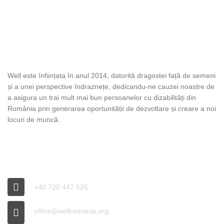
DESPRE WELL
Well este înființata în anul 2014, datorită dragostei față de semeni
și a unei perspective îndraznețe, dedicandu-ne cauzei noastre de
a asigura un trai mult mai bun persoanelor cu dizabilități din
România prin generarea oportunității de dezvoltare și creare a noi
locuri de muncă.
INFO WELL
+40 720 447 525
office@wellromania.org