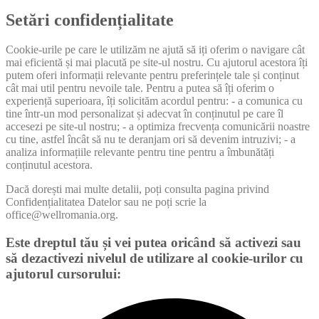
Setări confidențialitate
Cookie-urile pe care le utilizăm ne ajută să iți oferim o navigare cât
mai eficientă și mai placută pe site-ul nostru. Cu ajutorul acestora îți
putem oferi informații relevante pentru preferințele tale și conținut
cât mai util pentru nevoile tale. Pentru a putea să îți oferim o
experiență superioara, îți solicităm acordul pentru: - a comunica cu
tine într-un mod personalizat și adecvat în conținutul pe care îl
accesezi pe site-ul nostru; - a optimiza frecvența comunicării noastre
cu tine, astfel încât să nu te deranjam ori să devenim intruzivi; - a
analiza informațiile relevante pentru tine pentru a îmbunătăți
conținutul acestora.
Dacă dorești mai multe detalii, poți consulta pagina privind
Confidențialitatea Datelor sau ne poți scrie la
office@wellromania.org.
Este dreptul tău și vei putea oricând să activezi sau
să dezactivezi nivelul de utilizare al cookie-urilor cu
ajutorul cursorului: