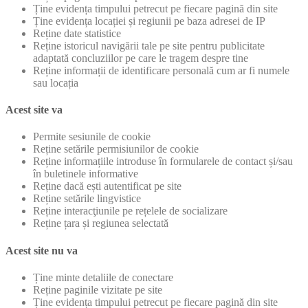
Ține evidența timpului petrecut pe fiecare pagină din site
Ține evidența locației și regiunii pe baza adresei de IP
Reține date statistice
Reține istoricul navigării tale pe site pentru publicitate
adaptată concluziilor pe care le tragem despre tine
Reține informații de identificare personală cum ar fi numele
sau locația
Acest site va
Permite sesiunile de cookie
Reține setările permisiunilor de cookie
Reține informațiile introduse în formularele de contact și/sau
în buletinele informative
Reține dacă ești autentificat pe site
Reține setările lingvistice
Reține interacţiunile pe rețelele de socializare
Reține țara și regiunea selectată
Acest site nu va
Ține minte detaliile de conectare
Reține paginile vizitate pe site
Ține evidența timpului petrecut pe fiecare pagină din site