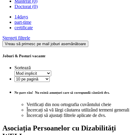
Masterat
(0)
Doctorat
(0)
14days
part-time
certificate
Ștergeți filtrele
Vreau să primesc pe mail joburi asemănătoare
Joburi & Posturi vacante
Sortează
Ne pare rău!
Nu există anunțuri care să corespundă căutării dvs.
Verificați din nou ortografia cuvântului cheie
Încercați să vă lărgi căutarea utilizând termeni generali
Încercați să ajustați filtrele aplicate de dvs.
Asociația Persoanelor cu Dizabilități