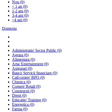
Nou
(0)
< 1 an
(0)
1-2 ani
(0)
3-4 ani
(0)
>4 ani
(0)
Domeniu
Administratie/ Sector Public
(0)
Agrara
(0)
Alimentara
(0)
Arta/ Entertainment
(0)
Asigurari
(0)
Banci/ Servicii financiare
(0)
Call-center/ BPO
(0)
Chimica
(0)
Comert/ Retail
(0)
Constructii
(0)
Drept
(0)
Educatie/ Training
(0)
Energetica
(0)
Farma
(0)