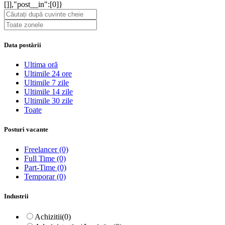
[]],"post__in":[0]}
Data postării
Ultima oră
Ultimile 24 ore
Ultimile 7 zile
Ultimile 14 zile
Ultimile 30 zile
Toate
Posturi vacante
Freelancer
(0)
Full Time
(0)
Part-Time
(0)
Temporar
(0)
Industrii
Achizitii
(0)