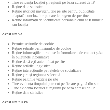
Ține evidența locației și regiunii pe baza adresei de IP
Reține date statistice
Reține istoricul navigării tale pe site pentru publicitate
adaptată concluziilor pe care le tragem despre tine
Reține informații de identificare personală cum ar fi numele
sau locația
Acest site va
Permite sesiunile de cookie
Reține setările permisiunilor de cookie
Reține informațiile introduse în formularele de contact și/sau
în buletinele informative
Reține dacă ești autentificat pe site
Reține setările lingvistice
Reține interacţiunile pe rețelele de socializare
Reține țara și regiunea selectată
Reține paginile vizitate pe site
Ține evidența timpului petrecut pe fiecare pagină din site
Ține evidența locației și regiunii pe baza adresei de IP
Reține date statistice
Acest site nu va