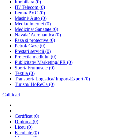
Imobiliara
(0)
IT/ Telecom
(0)
Lemn/ PVC
(0)
Masini/ Auto
(0)
Media/ Internet
(0)
Medicina/ Sanatate
(0)
Navala/ Aeronautica
(0)
Paza si protective
(0)
Petrol/ Gaze
(0)
Prestari servicii
(0)
Protectia mediului
(0)
Publicitate/ Marketing/ PR
(0)
Sport/ Frumusete
(0)
Textila
(0)
Transport/ Logistica/ Import-Export
(0)
Turism/ HoReCa
(0)
Calificari
Certificat
(0)
Diploma
(0)
Liceu
(0)
Facultate
(0)