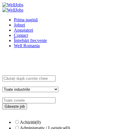
Prima pagină
Joburi
Angajatori
Contact
Întrebări frecvente
Well Romania
Explore Thousand of jobs with just simple
search...
Căutați cuvinte cheie, de ex. web
design
Filtrează după specializare, de ex.
Juridic
Achizitii
(0)
Administrativ / Logistica
(0)