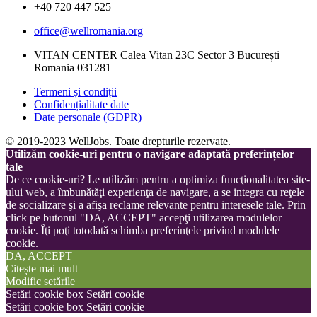
+40 720 447 525
office@wellromania.org
VITAN CENTER Calea Vitan 23C Sector 3 București
Romania 031281
Termeni și condiții
Confidențialitate date
Date personale (GDPR)
© 2019-2023 WellJobs. Toate drepturile rezervate.
Utilizăm cookie-uri pentru o navigare adaptată preferințelor
tale
De ce cookie-uri? Le utilizăm pentru a optimiza funcţionalitatea site-
ului web, a îmbunătăţi experienţa de navigare, a se integra cu reţele
de socializare şi a afişa reclame relevante pentru interesele tale. Prin
click pe butonul "DA, ACCEPT" accepţi utilizarea modulelor
cookie. Îţi poţi totodată schimba preferinţele privind modulele
cookie.
DA, ACCEPT
Citește mai mult
Modific setările
Setări cookie box
Setări cookie
Setări cookie box
Setări cookie