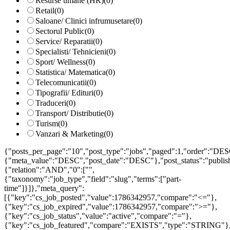
Resurse umane (HR)
(0)
Retail
(0)
Saloane/ Clinici infrumusetare
(0)
Sectorul Public
(0)
Service/ Reparatii
(0)
Specialisti/ Tehnicieni
(0)
Sport/ Wellness
(0)
Statistica/ Matematica
(0)
Telecomunicatii
(0)
Tipografii/ Edituri
(0)
Traduceri
(0)
Transport/ Distributie
(0)
Turism
(0)
Vanzari & Marketing
(0)
{"posts_per_page":"10","post_type":"jobs","paged":1,"order":"DES
{"meta_value":"DESC","post_date":"DESC"},"post_status":"publish",
{"relation":"AND","0":["",
{"taxonomy":"job_type","field":"slug","terms":["part-
time"]}]},"meta_query":
[{"key":"cs_job_posted","value":1786342957,"compare":"<="},
{"key":"cs_job_expired","value":1786342957,"compare":">="},
{"key":"cs_job_status","value":"active","compare":"="},
{"key":"cs_job_featured","compare":"EXISTS","type":"STRING"}