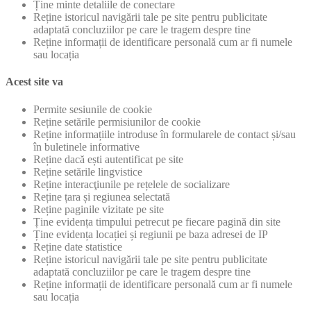
Ține minte detaliile de conectare
Reține istoricul navigării tale pe site pentru publicitate
adaptată concluziilor pe care le tragem despre tine
Reține informații de identificare personală cum ar fi numele
sau locația
Acest site va
Permite sesiunile de cookie
Reține setările permisiunilor de cookie
Reține informațiile introduse în formularele de contact și/sau
în buletinele informative
Reține dacă ești autentificat pe site
Reține setările lingvistice
Reține interacţiunile pe rețelele de socializare
Reține țara și regiunea selectată
Reține paginile vizitate pe site
Ține evidența timpului petrecut pe fiecare pagină din site
Ține evidența locației și regiunii pe baza adresei de IP
Reține date statistice
Reține istoricul navigării tale pe site pentru publicitate
adaptată concluziilor pe care le tragem despre tine
Reține informații de identificare personală cum ar fi numele
sau locația