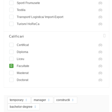
Sport/ Frumusete
(0)
Textila
(0)
Transport/ Logistica/ Import-Export
(0)
Turism/ HoReCa
(0)
Calificari
Certificat
(0)
Diploma
(0)
Liceu
(0)
Facultate
(0)
Masterat
(0)
Doctorat
(0)
temporary
manager
constructii
bachelor-degree