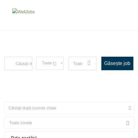
Explore Thousand of jobs with just
simple search...
Filtrează după
Căutați cuvinte
specializare, de
cheie, de ex. web
ex. Juridic
design
Data postării