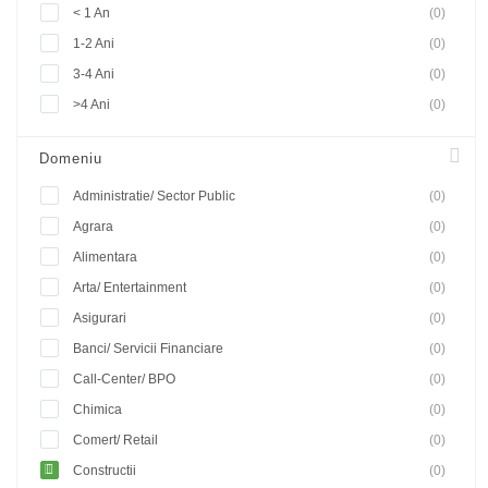
< 1 An
(0)
1-2 Ani
(0)
3-4 Ani
(0)
>4 Ani
(0)
Domeniu
Administratie/ Sector Public
(0)
Agrara
(0)
Alimentara
(0)
Arta/ Entertainment
(0)
Asigurari
(0)
Banci/ Servicii Financiare
(0)
Call-Center/ BPO
(0)
Chimica
(0)
Comert/ Retail
(0)
Constructii
(0)