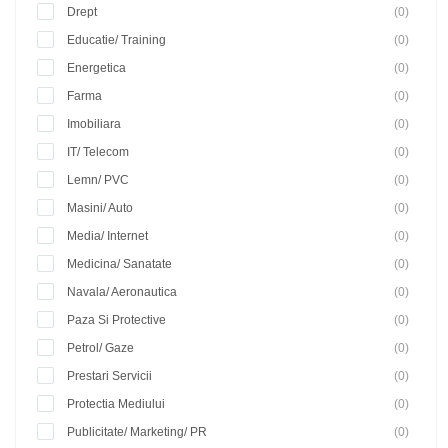
Drept
(0)
Educatie/ Training
(0)
Energetica
(0)
Farma
(0)
Imobiliara
(0)
IT/ Telecom
(0)
Lemn/ PVC
(0)
Masini/ Auto
(0)
Media/ Internet
(0)
Medicina/ Sanatate
(0)
Navala/ Aeronautica
(0)
Paza Si Protective
(0)
Petrol/ Gaze
(0)
Prestari Servicii
(0)
Protectia Mediului
(0)
Publicitate/ Marketing/ PR
(0)