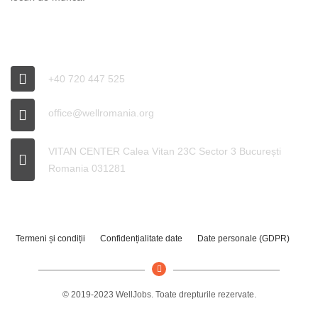
INFO WELL
+40 720 447 525
office@wellromania.org
VITAN CENTER Calea Vitan 23C Sector 3 București
Romania 031281
Termeni și condiții
Confidențialitate date
Date personale (GDPR)
© 2019-2023 WellJobs. Toate drepturile rezervate.