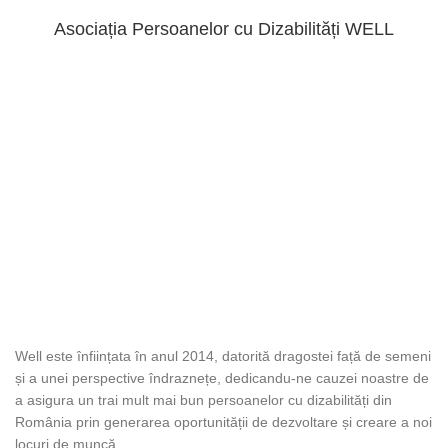
Asociația Persoanelor cu Dizabilități WELL
DESPRE WELL
Well este înființata în anul 2014, datorită dragostei față de semeni
și a unei perspective îndraznețe, dedicandu-ne cauzei noastre de
a asigura un trai mult mai bun persoanelor cu dizabilități din
România prin generarea oportunității de dezvoltare și creare a noi
locuri de muncă.