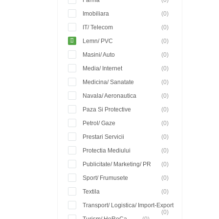
Farma
(0)
Imobiliara
(0)
IT/ Telecom
(0)
Lemn/ PVC
(0)
Masini/ Auto
(0)
Media/ Internet
(0)
Medicina/ Sanatate
(0)
Navala/ Aeronautica
(0)
Paza Si Protective
(0)
Petrol/ Gaze
(0)
Prestari Servicii
(0)
Protectia Mediului
(0)
Publicitate/ Marketing/ PR
(0)
Sport/ Frumusete
(0)
Textila
(0)
Transport/ Logistica/ Import-Export
(0)