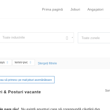
Prima pagină
Joburi
Angajatori
ust simple search...
iltrează după specializare, de ex. Juridic
days
lemn/-pvc
Ștergeți filtrele
eau să primesc pe mail joburi asemănătoare
Sor
i & Posturi vacante
e pare rău!
Nu există anunțuri care să corespundă căutării dvs.