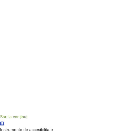
Sari la conținut
Deschide bara de unelte
Instrumente de accesibilitate