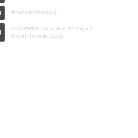
office@wellromania.org
VITAN CENTER Calea Vitan 23C Sector 3
București Romania 031281