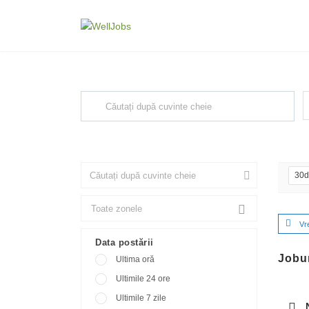
Explore Thousand of jobs with j
F
Căutați cuvinte cheie, de ex. web design
30
Vr
Data postării
Jobur
Ultima oră
Ultimile 24 ore
Ultimile 7 zile
N