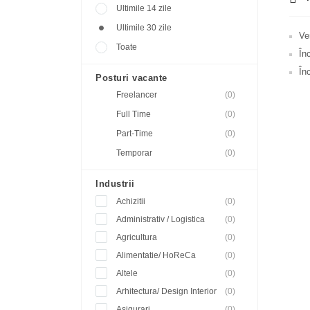
Ultimile 14 zile
Ultimile 30 zile
Ve
Toate
În
Înc
Posturi vacante
Freelancer
(0)
Full Time
(0)
Part-Time
(0)
Temporar
(0)
Industrii
Achizitii
(0)
Administrativ / Logistica
(0)
Agricultura
(0)
Alimentatie/ HoReCa
(0)
Altele
(0)
Arhitectura/ Design Interior
(0)
Asigurari
(0)