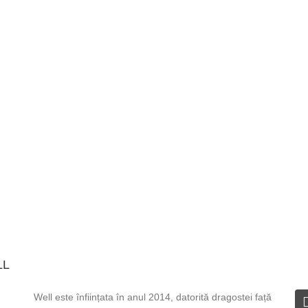
LL
DESPRE WELL
I
Well este înființata în anul 2014, datorită dragostei față