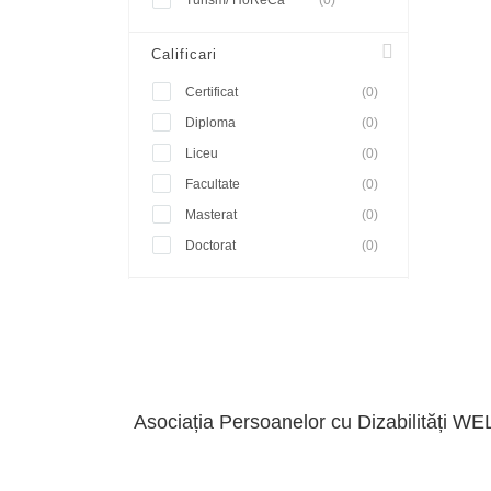
Turism/ HoReCa
(0)
Calificari
Certificat
(0)
Diploma
(0)
Liceu
(0)
Facultate
(0)
Masterat
(0)
Doctorat
(0)
Asociația Persoanelor cu Dizabilități WE