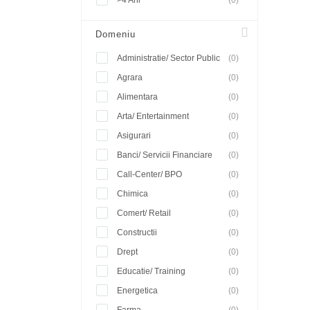
>4 Ani
(0)
Domeniu
Administratie/ Sector Public
(0)
Agrara
(0)
Alimentara
(0)
Arta/ Entertainment
(0)
Asigurari
(0)
Banci/ Servicii Financiare
(0)
Call-Center/ BPO
(0)
Chimica
(0)
Comert/ Retail
(0)
Constructii
(0)
Drept
(0)
Educatie/ Training
(0)
Energetica
(0)