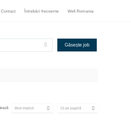
Contact
Întrebări frecvente
Well Romania
tează