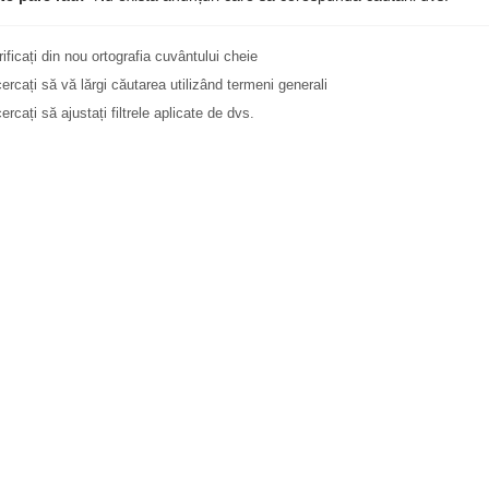
rificați din nou ortografia cuvântului cheie
cercați să vă lărgi căutarea utilizând termeni generali
ercați să ajustați filtrele aplicate de dvs.