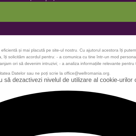
eficientă și mai placută pe site-ul nostru. Cu ajutorul acestora îți putem 
, îți solicităm acordul pentru: - a comunica cu tine într-un mod personali
anjam ori să devenim intruzivi; - a analiza informațiile relevante pentru
litatea Datelor sau ne poți scrie la office@wellromania.org.
 să dezactivezi nivelul de utilizare al cookie-urilor 