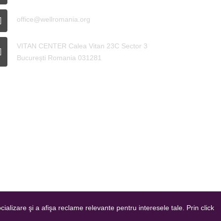
office@wellromania.org
VITAN CENTER Calea Vitan 23C Sector 3
București Romania 031281
ializare şi a afişa reclame relevante pentru interesele tale. Prin click