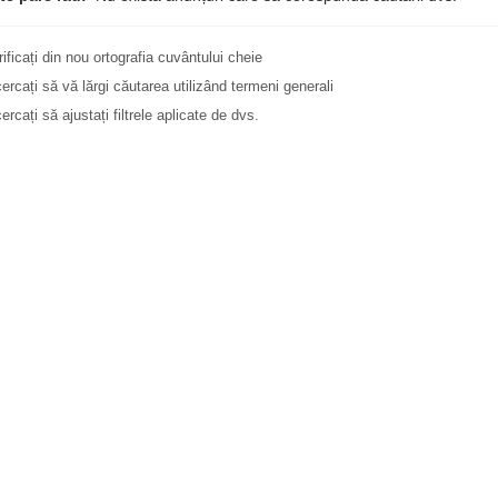
rificați din nou ortografia cuvântului cheie
cercați să vă lărgi căutarea utilizând termeni generali
ercați să ajustați filtrele aplicate de dvs.