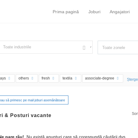
Prima pagină
Joburi
Angajatori
ust simple search...
iltrează după specializare, de ex. Juridic
days
others
fresh
textila
associate-degree
Ștergeț
eau să primesc pe mail joburi asemănătoare
Sor
i & Posturi vacante
e pare rău!
Nu există anunțuri care să corespundă căutării dvs.