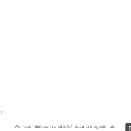
LL
DESPRE WELL
I
Well este înființata în anul 2014, datorită dragostei față