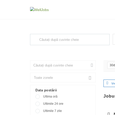
Explore Thousand of jobs with j
F
Căutați cuvinte cheie, de ex. web design
30
Vr
Data postării
Jobur
Ultima oră
Ultimile 24 ore
Ultimile 7 zile
N