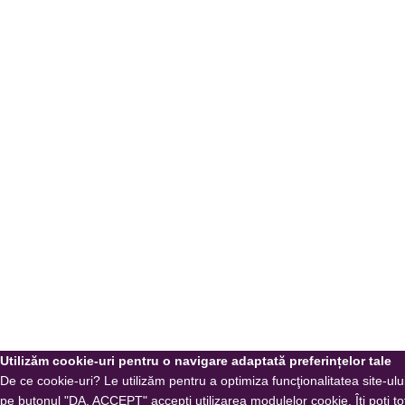
Utilizăm cookie-uri pentru o navigare adaptată preferințelor tale
De ce cookie-uri? Le utilizăm pentru a optimiza funcţionalitatea site-ulu
pe butonul "DA, ACCEPT" accepţi utilizarea modulelor cookie. Îţi poţi t