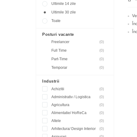
Ultimile 14 zile
Ultimile 30 zile
Ve
Toate
În
Înc
Posturi vacante
Freelancer
(0)
Full Time
(0)
Part-Time
(0)
Temporar
(0)
Industrii
Achizitii
(0)
Administrativ / Logistica
(0)
Agricultura
(0)
Alimentatie/ HoReCa
(0)
Altele
(0)
Arhitectura/ Design Interior
(0)
Asigurari
(0)