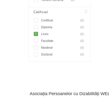
Turism/ HoReCa
(0)
Calificari
Certificat
(0)
Diploma
(0)
Liceu
(0)
Facultate
(0)
Masterat
(0)
Doctorat
(0)
Asociația Persoanelor cu Dizabilități WE