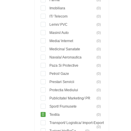
Farma
(0)
Imobiliara
(0)
IT/ Telecom
(0)
Lemn/ PVC
(0)
Masini/ Auto
(0)
Media/ Internet
(0)
Medicina/ Sanatate
(0)
Navala/ Aeronautica
(0)
Paza Si Protective
(0)
Petrol/ Gaze
(0)
Prestari Servicii
(0)
Protectia Mediului
(0)
Publicitate/ Marketing/ PR
(0)
Sport/ Frumusete
(0)
Textila
(0)
Transport/ Logistica/ Import-Export
(0)