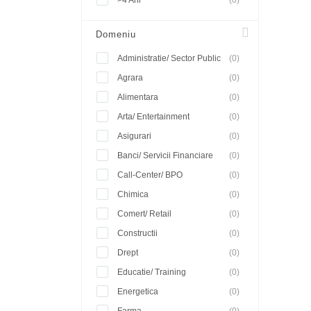
>4 Ani
(0)
Domeniu
Administratie/ Sector Public
(0)
Agrara
(0)
Alimentara
(0)
Arta/ Entertainment
(0)
Asigurari
(0)
Banci/ Servicii Financiare
(0)
Call-Center/ BPO
(0)
Chimica
(0)
Comert/ Retail
(0)
Constructii
(0)
Drept
(0)
Educatie/ Training
(0)
Energetica
(0)