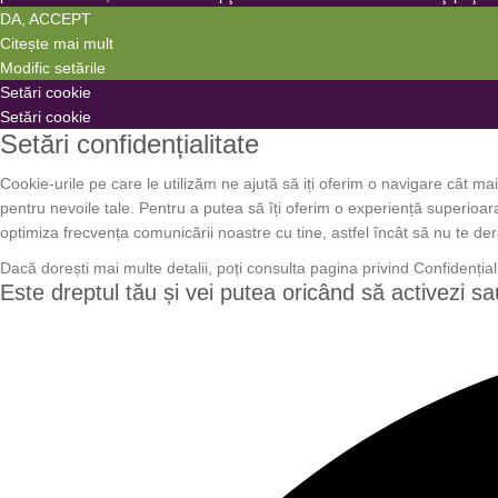
DA, ACCEPT
Citește mai mult
Modific setările
Setări
Setări cookie
cookie
Setări
Setări cookie
Setări confidențialitate
box
cookie
box
Cookie-urile pe care le utilizăm ne ajută să iți oferim o navigare cât mai 
pentru nevoile tale. Pentru a putea să îți oferim o experiență superioara
optimiza frecvența comunicării noastre cu tine, astfel încât să nu te der
Dacă dorești mai multe detalii, poți consulta pagina privind Confidenția
Este dreptul tău și vei putea oricând să activezi sau