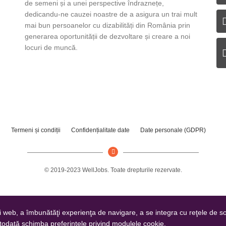
de semeni și a unei perspective îndraznețe,
dedicandu-ne cauzei noastre de a asigura un trai mult
mai bun persoanelor cu dizabilități din România prin
generarea oportunității de dezvoltare și creare a noi
locuri de muncă.
Termeni și condiții
Confidențialitate date
Date personale (GDPR)
© 2019-2023 WellJobs. Toate drepturile rezervate.
i web, a îmbunătăţi experienţa de navigare, a se integra cu reţele de soc
otodată schimba preferinţele privind modulele cookie.