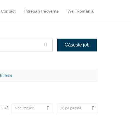
Contact
Întrebări frecvente
Well Romania
i filtrele
tează