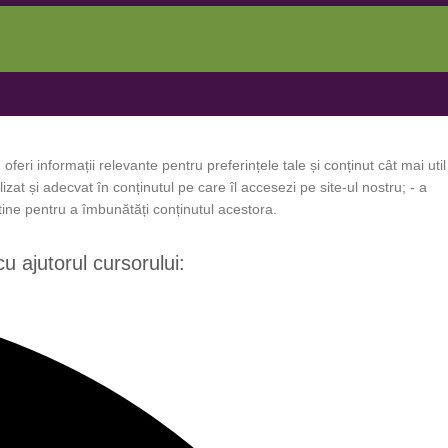
oferi informații relevante pentru preferințele tale și conținut cât mai util
zat și adecvat în conținutul pe care îl accesezi pe site-ul nostru; - a
 tine pentru a îmbunătăți conținutul acestora.
cu ajutorul cursorului: