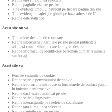
Reține țara și regiunea selectată
Reține paginile vizitate pe site
Ține evidența timpului petrecut pe fiecare pagină din site
Ține evidența locației și regiunii pe baza adresei de IP
Reține date statistice
Acest site nu va
Ține minte detaliile de conectare
Reține istoricul navigării tale pe site pentru publicitate
adaptată concluziilor pe care le tragem despre tine
Reține informații de identificare personală cum ar fi numele
sau locația
Acest site va
Permite sesiunile de cookie
Reține setările permisiunilor de cookie
Reține informațiile introduse în formularele de contact și/sau
în buletinele informative
Reține dacă ești autentificat pe site
Reține setările lingvistice
Reține interacţiunile pe rețelele de socializare
Reține țara și regiunea selectată
Reține paginile vizitate pe site