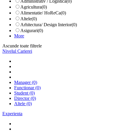
Administrativ / Logistica
(0)
Agricultura
(0)
Alimentatie/ HoReCa
(0)
Altele
(0)
Arhitectura/ Design Interior
(0)
Asigurari
(0)
More
Ascunde toate filtrele
Nivelul Carierei
Manager
(0)
Functionar
(0)
Student
(0)
Director
(0)
Altele
(0)
Experienta