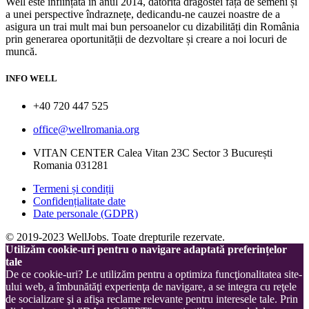
Well este înființata în anul 2014, datorită dragostei față de semeni și
a unei perspective îndraznețe, dedicandu-ne cauzei noastre de a
asigura un trai mult mai bun persoanelor cu dizabilități din România
prin generarea oportunității de dezvoltare și creare a noi locuri de
muncă.
INFO WELL
+40 720 447 525
office@wellromania.org
VITAN CENTER Calea Vitan 23C Sector 3 București
Romania 031281
Termeni și condiții
Confidențialitate date
Date personale (GDPR)
© 2019-2023 WellJobs. Toate drepturile rezervate.
Utilizăm cookie-uri pentru o navigare adaptată preferințelor
tale
De ce cookie-uri? Le utilizăm pentru a optimiza funcţionalitatea site-
ului web, a îmbunătăţi experienţa de navigare, a se integra cu reţele
de socializare şi a afişa reclame relevante pentru interesele tale. Prin