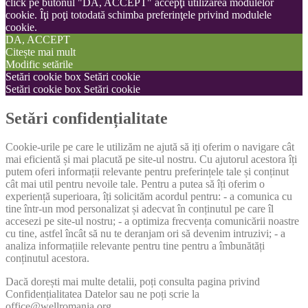
click pe butonul "DA, ACCEPT" accepţi utilizarea modulelor
cookie. Îţi poţi totodată schimba preferinţele privind modulele
cookie.
DA, ACCEPT
Citește mai mult
Modific setările
Setări cookie box
Setări cookie
Setări cookie box
Setări cookie
Setări confidențialitate
Cookie-urile pe care le utilizăm ne ajută să iți oferim o navigare cât
mai eficientă și mai placută pe site-ul nostru. Cu ajutorul acestora îți
putem oferi informații relevante pentru preferințele tale și conținut
cât mai util pentru nevoile tale. Pentru a putea să îți oferim o
experiență superioara, îți solicităm acordul pentru: - a comunica cu
tine într-un mod personalizat și adecvat în conținutul pe care îl
accesezi pe site-ul nostru; - a optimiza frecvența comunicării noastre
cu tine, astfel încât să nu te deranjam ori să devenim intruzivi; - a
analiza informațiile relevante pentru tine pentru a îmbunătăți
conținutul acestora.
Dacă dorești mai multe detalii, poți consulta pagina privind
Confidențialitatea Datelor sau ne poți scrie la
office@wellromania.org.