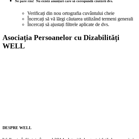
Ne pare rău!
Nu există anunțuri care să corespundă căutării dvs.
Verificați din nou ortografia cuvântului cheie
Încercați să vă lărgi căutarea utilizând termeni generali
Încercați să ajustați filtrele aplicate de dvs.
Asociația Persoanelor cu Dizabilități
WELL
DESPRE WELL