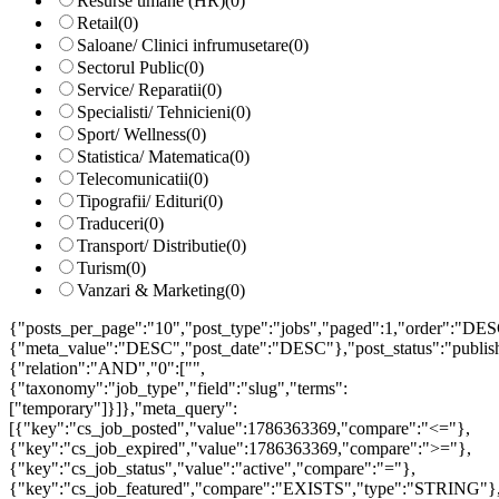
Resurse umane (HR)
(0)
Retail
(0)
Saloane/ Clinici infrumusetare
(0)
Sectorul Public
(0)
Service/ Reparatii
(0)
Specialisti/ Tehnicieni
(0)
Sport/ Wellness
(0)
Statistica/ Matematica
(0)
Telecomunicatii
(0)
Tipografii/ Edituri
(0)
Traduceri
(0)
Transport/ Distributie
(0)
Turism
(0)
Vanzari & Marketing
(0)
{"posts_per_page":"10","post_type":"jobs","paged":1,"order":"DES
{"meta_value":"DESC","post_date":"DESC"},"post_status":"publish",
{"relation":"AND","0":["",
{"taxonomy":"job_type","field":"slug","terms":
["temporary"]}]},"meta_query":
[{"key":"cs_job_posted","value":1786363369,"compare":"<="},
{"key":"cs_job_expired","value":1786363369,"compare":">="},
{"key":"cs_job_status","value":"active","compare":"="},
{"key":"cs_job_featured","compare":"EXISTS","type":"STRING"}