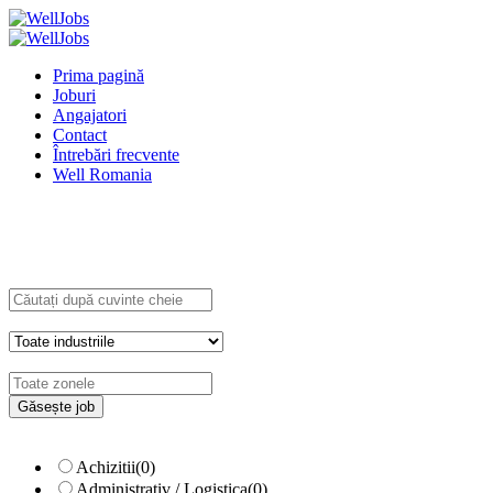
Prima pagină
Joburi
Angajatori
Contact
Întrebări frecvente
Well Romania
Explore Thousand of jobs with just simple
search...
Căutați cuvinte cheie, de ex. web
design
Filtrează după specializare, de ex.
Juridic
Achizitii
(0)
Administrativ / Logistica
(0)