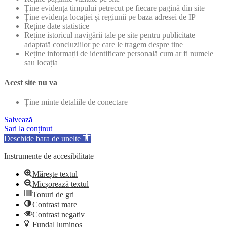
Ține evidența timpului petrecut pe fiecare pagină din site
Ține evidența locației și regiunii pe baza adresei de IP
Reține date statistice
Reține istoricul navigării tale pe site pentru publicitate
adaptată concluziilor pe care le tragem despre tine
Reține informații de identificare personală cum ar fi numele
sau locația
Acest site nu va
Ține minte detaliile de conectare
Salvează
Sari la conținut
Deschide bara de unelte
Instrumente de accesibilitate
Mărește textul
Micșorează textul
Tonuri de gri
Contrast mare
Contrast negativ
Fundal luminos