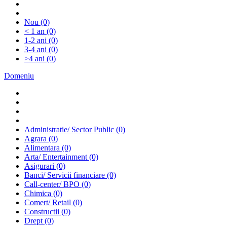
Nou
(0)
< 1 an
(0)
1-2 ani
(0)
3-4 ani
(0)
>4 ani
(0)
Domeniu
Administratie/ Sector Public
(0)
Agrara
(0)
Alimentara
(0)
Arta/ Entertainment
(0)
Asigurari
(0)
Banci/ Servicii financiare
(0)
Call-center/ BPO
(0)
Chimica
(0)
Comert/ Retail
(0)
Constructii
(0)
Drept
(0)