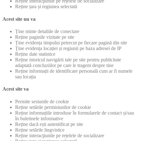
Reține interacţiunile pe rețelele de socializare
Reține țara și regiunea selectată
Acest site nu va
Ține minte detaliile de conectare
Reține paginile vizitate pe site
Ține evidența timpului petrecut pe fiecare pagină din site
Ține evidența locației și regiunii pe baza adresei de IP
Reține date statistice
Reține istoricul navigării tale pe site pentru publicitate
adaptată concluziilor pe care le tragem despre tine
Reține informații de identificare personală cum ar fi numele
sau locația
Acest site va
Permite sesiunile de cookie
Reține setările permisiunilor de cookie
Reține informațiile introduse în formularele de contact și/sau
în buletinele informative
Reține dacă ești autentificat pe site
Reține setările lingvistice
Reține interacţiunile pe rețelele de socializare