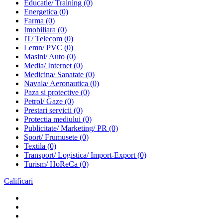
Educatie/ Training
(0)
Energetica
(0)
Farma
(0)
Imobiliara
(0)
IT/ Telecom
(0)
Lemn/ PVC
(0)
Masini/ Auto
(0)
Media/ Internet
(0)
Medicina/ Sanatate
(0)
Navala/ Aeronautica
(0)
Paza si protective
(0)
Petrol/ Gaze
(0)
Prestari servicii
(0)
Protectia mediului
(0)
Publicitate/ Marketing/ PR
(0)
Sport/ Frumusete
(0)
Textila
(0)
Transport/ Logistica/ Import-Export
(0)
Turism/ HoReCa
(0)
Calificari