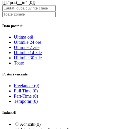
[]],"post__in":[0]}
Data postării
Ultima oră
Ultimile 24 ore
Ultimile 7 zile
Ultimile 14 zile
Ultimile 30 zile
Toate
Posturi vacante
Freelancer
(0)
Full Time
(0)
Part-Time
(0)
Temporar
(0)
Industrii
Achizitii
(0)