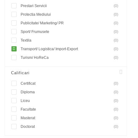
Prestari Servicii
(0)
Protectia Mediului
(0)
Publicitate/ Marketing/ PR
(0)
Sport/ Frumusete
(0)
Textila
(0)
Transport/ Logistica/ Import-Export
(0)
Turism/ HoReCa
(0)
Calificari
Certificat
(0)
Diploma
(0)
Liceu
(0)
Facultate
(0)
Masterat
(0)
Doctorat
(0)