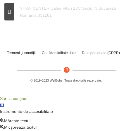
VITAN CENTER Calea Vitan 23C Sector 3 București
Romania 031281
Termeni și condiții
Confidențialitate date
Date personale (GDPR)
© 2019-2023 WellJobs. Toate drepturile rezervate.
Sari la conținut
Deschide bara de unelte
Instrumente de accesibilitate
Mărește textul
Micșorează textul