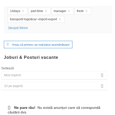
14days
part-time
manager
fresh
transport/-logistica/--import-export
Ștergeți filtrele
Vreau să primesc pe mail joburi asemănătoare
Joburi & Posturi vacante
Sortează
Ne pare rău!
Nu există anunțuri care să corespundă
căutării dvs.