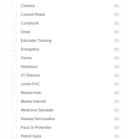
Chimica
(0)
Comert/ Retail
(0)
Constructii
(0)
Drept
(0)
Educatie/ Training
(0)
Energetica
(0)
Farma
(0)
Imobiliara
(0)
IT/ Telecom
(0)
Lemn/ PVC
(0)
Masini/ Auto
(0)
Media/ Internet
(0)
Medicina/ Sanatate
(0)
Navala/ Aeronautica
(0)
Paza Si Protective
(0)
Petrol/ Gaze
(0)