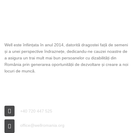
DESPRE WELL
Well este înființata în anul 2014, datorită dragostei față de semeni
și a unei perspective îndraznețe, dedicandu-ne cauzei noastre de
a asigura un trai mult mai bun persoanelor cu dizabilități din
România prin generarea oportunității de dezvoltare și creare a noi
locuri de muncă.
INFO WELL
+40 720 447 525
office@wellromania.org