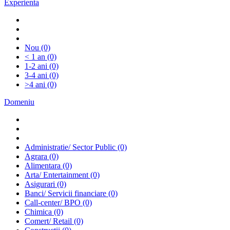
Experienta
Nou
(0)
< 1 an
(0)
1-2 ani
(0)
3-4 ani
(0)
>4 ani
(0)
Domeniu
Administratie/ Sector Public
(0)
Agrara
(0)
Alimentara
(0)
Arta/ Entertainment
(0)
Asigurari
(0)
Banci/ Servicii financiare
(0)
Call-center/ BPO
(0)
Chimica
(0)
Comert/ Retail
(0)