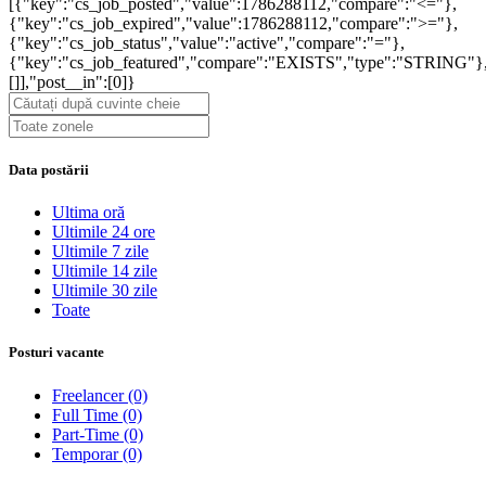
[{"key":"cs_job_posted","value":1786288112,"compare":"<="},
{"key":"cs_job_expired","value":1786288112,"compare":">="},
{"key":"cs_job_status","value":"active","compare":"="},
{"key":"cs_job_featured","compare":"EXISTS","type":"STRING"}
[]],"post__in":[0]}
Data postării
Ultima oră
Ultimile 24 ore
Ultimile 7 zile
Ultimile 14 zile
Ultimile 30 zile
Toate
Posturi vacante
Freelancer
(0)
Full Time
(0)
Part-Time
(0)
Temporar
(0)