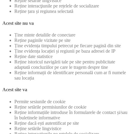
Reține setările lingvistice
Reține interacţiunile pe rețelele de socializare
Reține țara și regiunea selectată
Acest site nu va
Ține minte detaliile de conectare
Reține paginile vizitate pe site
Ține evidența timpului petrecut pe fiecare pagină din site
Ține evidența locației și regiunii pe baza adresei de IP
Reține date statistice
Reține istoricul navigării tale pe site pentru publicitate
adaptată concluziilor pe care le tragem despre tine
Reține informații de identificare personală cum ar fi numele
sau locația
Acest site va
Permite sesiunile de cookie
Reține setările permisiunilor de cookie
Reține informațiile introduse în formularele de contact și/sau
în buletinele informative
Reține dacă ești autentificat pe site
Reține setările lingvistice
Reține interacţiunile pe rețelele de socializare