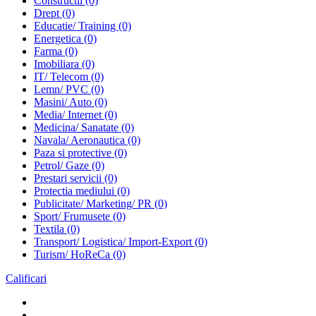
Constructii
(0)
Drept
(0)
Educatie/ Training
(0)
Energetica
(0)
Farma
(0)
Imobiliara
(0)
IT/ Telecom
(0)
Lemn/ PVC
(0)
Masini/ Auto
(0)
Media/ Internet
(0)
Medicina/ Sanatate
(0)
Navala/ Aeronautica
(0)
Paza si protective
(0)
Petrol/ Gaze
(0)
Prestari servicii
(0)
Protectia mediului
(0)
Publicitate/ Marketing/ PR
(0)
Sport/ Frumusete
(0)
Textila
(0)
Transport/ Logistica/ Import-Export
(0)
Turism/ HoReCa
(0)
Calificari