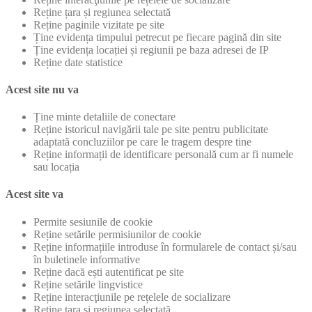
Reține țara și regiunea selectată
Reține paginile vizitate pe site
Ține evidența timpului petrecut pe fiecare pagină din site
Ține evidența locației și regiunii pe baza adresei de IP
Reține date statistice
Acest site nu va
Ține minte detaliile de conectare
Reține istoricul navigării tale pe site pentru publicitate
adaptată concluziilor pe care le tragem despre tine
Reține informații de identificare personală cum ar fi numele
sau locația
Acest site va
Permite sesiunile de cookie
Reține setările permisiunilor de cookie
Reține informațiile introduse în formularele de contact și/sau
în buletinele informative
Reține dacă ești autentificat pe site
Reține setările lingvistice
Reține interacţiunile pe rețelele de socializare
Reține țara și regiunea selectată