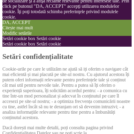
de socializare şi a afişa reclame relevante pentru interesele tale. Prin
click pe butonul "DA, ACCEPT" accepţi utilizarea modulelor
cookie. Îţi poţi totodată schimba preferinţele privind modulele
cookie.
DA, ACCEPT
Citește mai mult
Modific setările
Setări cookie box
Setări cookie
Setări cookie box
Setări cookie
Setări confidențialitate
Cookie-urile pe care le utilizăm ne ajută să iți oferim o navigare cât
mai eficientă și mai placută pe site-ul nostru. Cu ajutorul acestora îți
putem oferi informații relevante pentru preferințele tale și conținut
cât mai util pentru nevoile tale. Pentru a putea să îți oferim o
experiență superioara, îți solicităm acordul pentru: - a comunica cu
tine într-un mod personalizat și adecvat în conținutul pe care îl
accesezi pe site-ul nostru; - a optimiza frecvența comunicării noastre
cu tine, astfel încât să nu te deranjam ori să devenim intruzivi; - a
analiza informațiile relevante pentru tine pentru a îmbunătăți
conținutul acestora.
Dacă dorești mai multe detalii, poți consulta pagina privind
Confidențialitatea Datelor sau ne poți scrie la