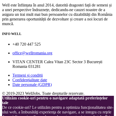
Well este înființata în anul 2014, datorită dragostei față de semeni și
a unei perspective îndraznețe, dedicandu-ne cauzei noastre de a
asigura un trai mult mai bun persoanelor cu dizabilități din România
prin generarea oportunității de dezvoltare și creare a noi locuri de
muncă.
INFO WELL
+40 720 447 525
office@wellromania.org
VITAN CENTER Calea Vitan 23C Sector 3 București
Romania 031281
Termeni și condiții
Confidențialitate date
Date personale (GDPR)
© 2019-2023 WellJobs. Toate drepturile rezervate.
Utilizăm cookie-uri pentru o navigare adaptată preferințelor
tale
De ce cookie-uri? Le utilizăm pentru a optimiza funcţionalitatea site-
ului web, a îmbunătăţi experienţa de navigare, a se integra cu reţele