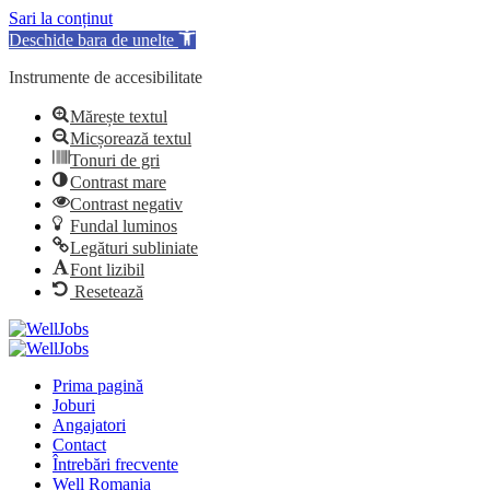
Sari la conținut
Deschide bara de unelte
Instrumente de accesibilitate
Mărește textul
Micșorează textul
Tonuri de gri
Contrast mare
Contrast negativ
Fundal luminos
Legături subliniate
Font lizibil
Resetează
Prima pagină
Joburi
Angajatori
Contact
Întrebări frecvente
Well Romania