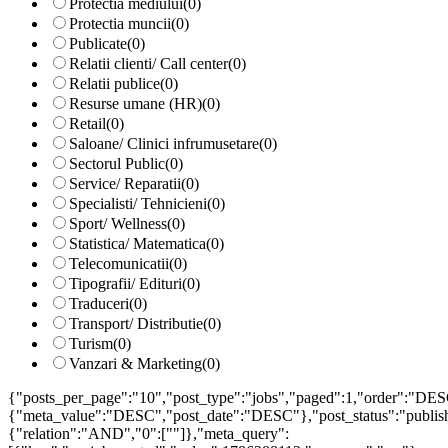
Protectia mediului
(0)
Protectia muncii
(0)
Publicate
(0)
Relatii clienti/ Call center
(0)
Relatii publice
(0)
Resurse umane (HR)
(0)
Retail
(0)
Saloane/ Clinici infrumusetare
(0)
Sectorul Public
(0)
Service/ Reparatii
(0)
Specialisti/ Tehnicieni
(0)
Sport/ Wellness
(0)
Statistica/ Matematica
(0)
Telecomunicatii
(0)
Tipografii/ Edituri
(0)
Traduceri
(0)
Transport/ Distributie
(0)
Turism
(0)
Vanzari & Marketing
(0)
{"posts_per_page":"10","post_type":"jobs","paged":1,"order":"DES
{"meta_value":"DESC","post_date":"DESC"},"post_status":"publish",
{"relation":"AND","0":[""]},"meta_query":