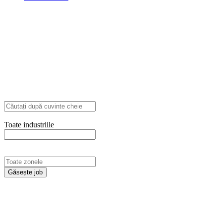
Explore Thousand of jobs with just simple
search...
Căutați cuvinte cheie, de ex. web
design
Toate industriile
Filtrează după specializare, de ex. Juridic