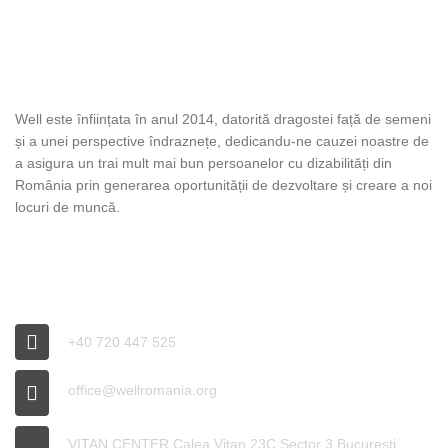
DESPRE WELL
Well este înființata în anul 2014, datorită dragostei față de semeni
și a unei perspective îndraznețe, dedicandu-ne cauzei noastre de
a asigura un trai mult mai bun persoanelor cu dizabilități din
România prin generarea oportunității de dezvoltare și creare a noi
locuri de muncă.
INFO WELL
+40 720 447 525
office@wellromania.org
VITAN CENTER Calea Vitan 23C Sector 3 București