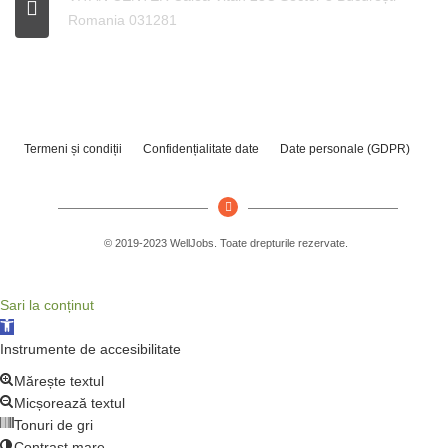
Romania 031281
Termeni și condiții
Confidențialitate date
Date personale (GDPR)
© 2019-2023 WellJobs. Toate drepturile rezervate.
Sari la conținut
Deschide bara de unelte
Instrumente de accesibilitate
Mărește textul
Micșorează textul
Tonuri de gri
Contrast mare