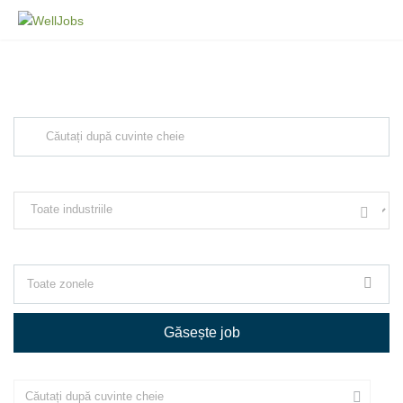
Explore Thousand of jobs with just
simple search...
Căutați cuvinte cheie, de ex. web design
Filtrează după specializare, de ex. Juridic