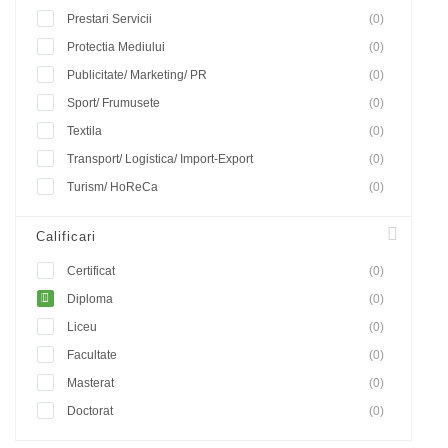
Prestari Servicii
(0)
Protectia Mediului
(0)
Publicitate/ Marketing/ PR
(0)
Sport/ Frumusete
(0)
Textila
(0)
Transport/ Logistica/ Import-Export
(0)
Turism/ HoReCa
(0)
Calificari
Certificat
(0)
Diploma
(0)
Liceu
(0)
Facultate
(0)
Masterat
(0)
Doctorat
(0)