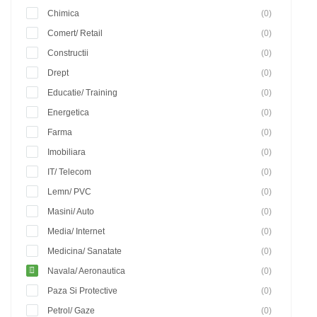
Chimica
(0)
Comert/ Retail
(0)
Constructii
(0)
Drept
(0)
Educatie/ Training
(0)
Energetica
(0)
Farma
(0)
Imobiliara
(0)
IT/ Telecom
(0)
Lemn/ PVC
(0)
Masini/ Auto
(0)
Media/ Internet
(0)
Medicina/ Sanatate
(0)
Navala/ Aeronautica
(0)
Paza Si Protective
(0)
Petrol/ Gaze
(0)