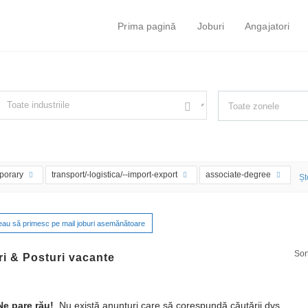
Prima pagină
Joburi
Angajatori
ust simple search...
iltrează după specializare, de ex. Juridic
porary
transport/-logistica/--import-export
associate-degree
Șt
eau să primesc pe mail joburi asemănătoare
Sor
i & Posturi vacante
e pare rău!
Nu există anunțuri care să corespundă căutării dvs.