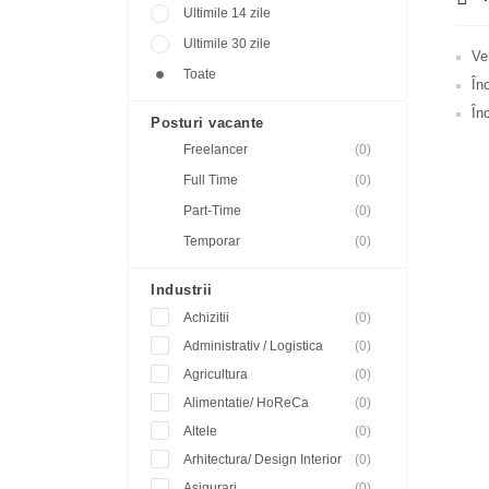
Ultimile 14 zile
Ultimile 30 zile
Ve
Toate
În
Înc
Posturi vacante
Freelancer
(0)
Full Time
(0)
Part-Time
(0)
Temporar
(0)
Industrii
Achizitii
(0)
Administrativ / Logistica
(0)
Agricultura
(0)
Alimentatie/ HoReCa
(0)
Altele
(0)
Arhitectura/ Design Interior
(0)
Asigurari
(0)