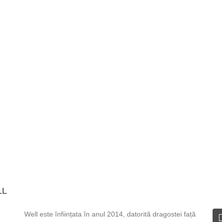
LL
DESPRE WELL
I
Well este înființata în anul 2014, datorită dragostei față