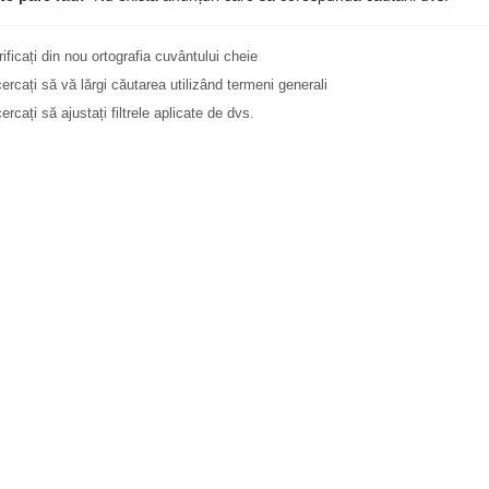
rificați din nou ortografia cuvântului cheie
cercați să vă lărgi căutarea utilizând termeni generali
ercați să ajustați filtrele aplicate de dvs.