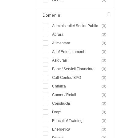
>4 Ani
(0)
Domeniu
Administratie/ Sector Public
(0)
Agrara
(0)
Alimentara
(0)
Arta/ Entertainment
(0)
Asigurari
(0)
Banci/ Servicii Financiare
(0)
Call-Center/ BPO
(0)
Chimica
(0)
Comert/ Retail
(0)
Constructii
(0)
Drept
(0)
Educatie/ Training
(0)
Energetica
(0)