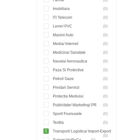
Farma
(0)
Imobiliara
(0)
IT/ Telecom
(0)
Lemn/ PVC
(0)
Masini/ Auto
(0)
Media/ Internet
(0)
Medicina/ Sanatate
(0)
Navala/ Aeronautica
(0)
Paza Si Protective
(0)
Petrol/ Gaze
(0)
Prestari Servicii
(0)
Protectia Mediului
(0)
Publicitate/ Marketing/ PR
(0)
Sport/ Frumusete
(0)
Textila
(0)
Transport/ Logistica/ Import-Export
(0)