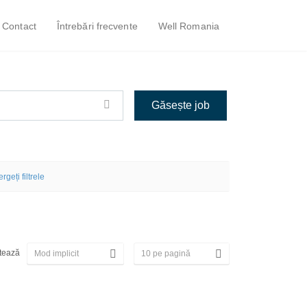
Contact
Întrebări frecvente
Well Romania
ergeți filtrele
tează