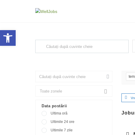
Explore Thousand of jobs with j
Deschide bara de unelte
F
Căutați cuvinte cheie, de ex. web design
tem
Vr
Data postării
Jobur
Ultima oră
Ultimile 24 ore
Ultimile 7 zile
N