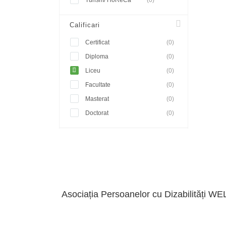
Turism/ HoReCa
(0)
Calificari
Certificat
(0)
Diploma
(0)
Liceu
(0)
Facultate
(0)
Masterat
(0)
Doctorat
(0)
Asociația Persoanelor cu Dizabilități WE