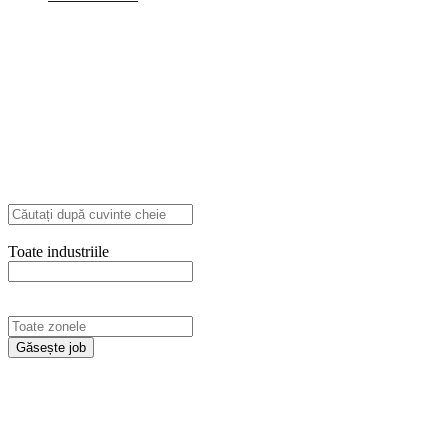
Explore Thousand of jobs with just simple
search...
Căutați cuvinte cheie, de ex. web
design
Toate industriile
Filtrează după specializare, de ex. Juridic