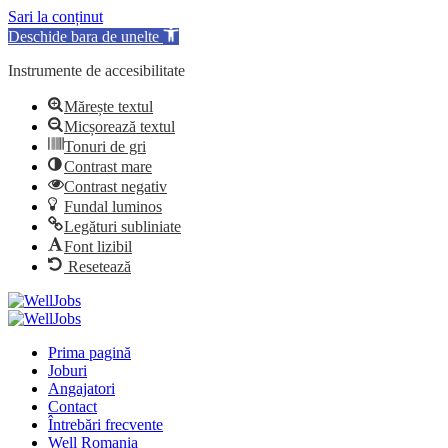
Sari la conținut
Deschide bara de unelte
Instrumente de accesibilitate
Mărește textul
Micșorează textul
Tonuri de gri
Contrast mare
Contrast negativ
Fundal luminos
Legături subliniate
Font lizibil
Resetează
Prima pagină
Joburi
Angajatori
Contact
Întrebări frecvente
Well Romania