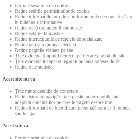
Permite sesiunile de cookie
Reține setările permisiunilor de cookie
Reține informațiile introduse în formularele de contact și/sau
în buletinele informative
Reține dacă ești autentificat pe site
Reține setările lingvistice
Reține interacţiunile pe rețelele de socializare
Reține țara și regiunea selectată
Reține paginile vizitate pe site
Ține evidența timpului petrecut pe fiecare pagină din site
Ține evidența locației și regiunii pe baza adresei de IP
Reține date statistice
Acest site nu va
Ține minte detaliile de conectare
Reține istoricul navigării tale pe site pentru publicitate
adaptată concluziilor pe care le tragem despre tine
Reține informații de identificare personală cum ar fi numele
sau locația
Acest site va
Permite sesiunile de cookie