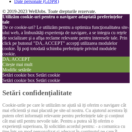
Date personale (GDPR)
© 2019-2023 WellJobs. Toate drepturile rezervate.
Utilizăm cookie-uri pentru o navigare adaptată preferințelor
tale
De ce cookie-uri? Le utilizăm pentru a optimiza funcţionalitatea site-
ului web, a îmbunătăţi experienţa de navigare, a se integra cu reţele
de socializare şi a afişa reclame relevante pentru interesele tale. Prin
click pe butonul "DA, ACCEPT" accepţi utilizarea modulelor
cookie. Îţi poţi totodată schimba preferinţele privind modulele
cookie.
DA, ACCEPT
Citește mai mult
Modific setările
Setări cookie box
Setări cookie
Setări cookie box
Setări cookie
Setări confidențialitate
Cookie-urile pe care le utilizăm ne ajută să iți oferim o navigare cât
mai eficientă și mai placută pe site-ul nostru. Cu ajutorul acestora îți
putem oferi informații relevante pentru preferințele tale și conținut
cât mai util pentru nevoile tale. Pentru a putea să îți oferim o
experiență superioara, îți solicităm acordul pentru: - a comunica cu
tine într-un mod personalizat și adecvat în conținutul pe care îl