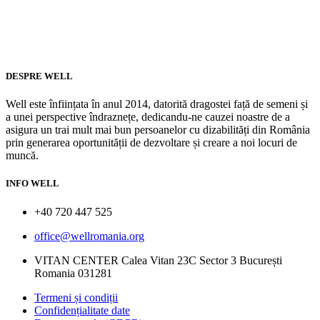
DESPRE WELL
Well este înființata în anul 2014, datorită dragostei față de semeni și
a unei perspective îndraznețe, dedicandu-ne cauzei noastre de a
asigura un trai mult mai bun persoanelor cu dizabilități din România
prin generarea oportunității de dezvoltare și creare a noi locuri de
muncă.
INFO WELL
+40 720 447 525
office@wellromania.org
VITAN CENTER Calea Vitan 23C Sector 3 București
Romania 031281
Termeni și condiții
Confidențialitate date