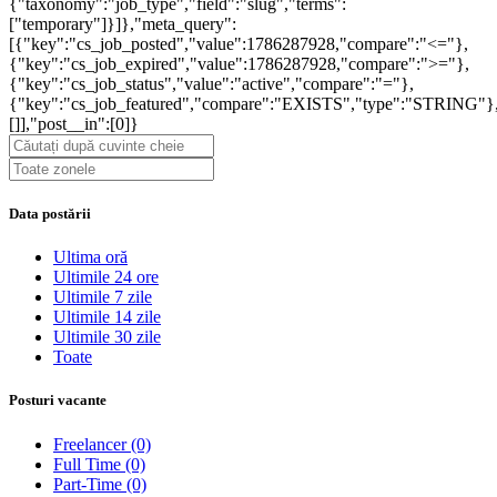
{"taxonomy":"job_type","field":"slug","terms":
["temporary"]}]},"meta_query":
[{"key":"cs_job_posted","value":1786287928,"compare":"<="},
{"key":"cs_job_expired","value":1786287928,"compare":">="},
{"key":"cs_job_status","value":"active","compare":"="},
{"key":"cs_job_featured","compare":"EXISTS","type":"STRING"}
[]],"post__in":[0]}
Data postării
Ultima oră
Ultimile 24 ore
Ultimile 7 zile
Ultimile 14 zile
Ultimile 30 zile
Toate
Posturi vacante
Freelancer
(0)
Full Time
(0)
Part-Time
(0)