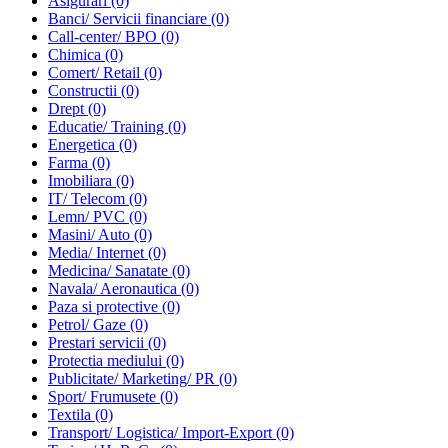
Asigurari
(0)
Banci/ Servicii financiare
(0)
Call-center/ BPO
(0)
Chimica
(0)
Comert/ Retail
(0)
Constructii
(0)
Drept
(0)
Educatie/ Training
(0)
Energetica
(0)
Farma
(0)
Imobiliara
(0)
IT/ Telecom
(0)
Lemn/ PVC
(0)
Masini/ Auto
(0)
Media/ Internet
(0)
Medicina/ Sanatate
(0)
Navala/ Aeronautica
(0)
Paza si protective
(0)
Petrol/ Gaze
(0)
Prestari servicii
(0)
Protectia mediului
(0)
Publicitate/ Marketing/ PR
(0)
Sport/ Frumusete
(0)
Textila
(0)
Transport/ Logistica/ Import-Export
(0)