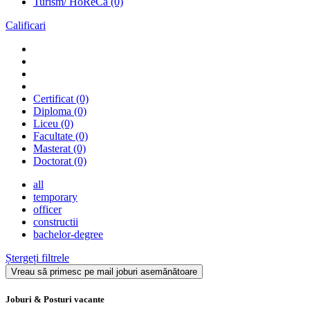
Turism/ HoReCa
(0)
Calificari
Certificat
(0)
Diploma
(0)
Liceu
(0)
Facultate
(0)
Masterat
(0)
Doctorat
(0)
all
temporary
officer
constructii
bachelor-degree
Ștergeți filtrele
Vreau să primesc pe mail joburi asemănătoare
Joburi & Posturi vacante