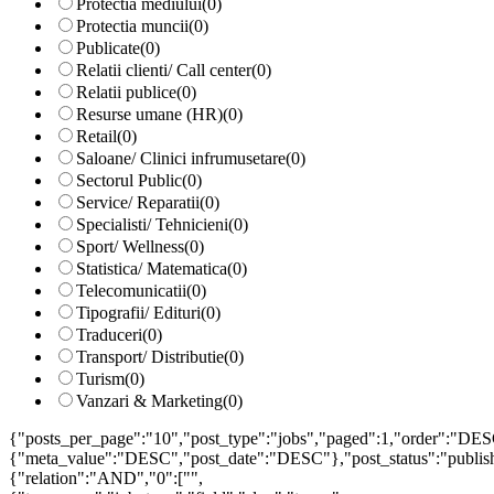
Protectia mediului
(0)
Protectia muncii
(0)
Publicate
(0)
Relatii clienti/ Call center
(0)
Relatii publice
(0)
Resurse umane (HR)
(0)
Retail
(0)
Saloane/ Clinici infrumusetare
(0)
Sectorul Public
(0)
Service/ Reparatii
(0)
Specialisti/ Tehnicieni
(0)
Sport/ Wellness
(0)
Statistica/ Matematica
(0)
Telecomunicatii
(0)
Tipografii/ Edituri
(0)
Traduceri
(0)
Transport/ Distributie
(0)
Turism
(0)
Vanzari & Marketing
(0)
{"posts_per_page":"10","post_type":"jobs","paged":1,"order":"DES
{"meta_value":"DESC","post_date":"DESC"},"post_status":"publish",
{"relation":"AND","0":["",