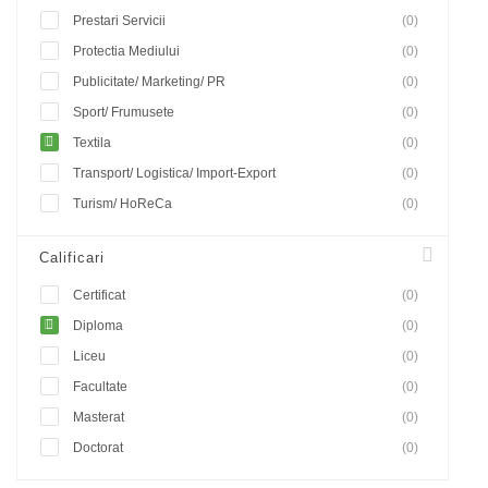
Prestari Servicii
(0)
Protectia Mediului
(0)
Publicitate/ Marketing/ PR
(0)
Sport/ Frumusete
(0)
Textila
(0)
Transport/ Logistica/ Import-Export
(0)
Turism/ HoReCa
(0)
Calificari
Certificat
(0)
Diploma
(0)
Liceu
(0)
Facultate
(0)
Masterat
(0)
Doctorat
(0)