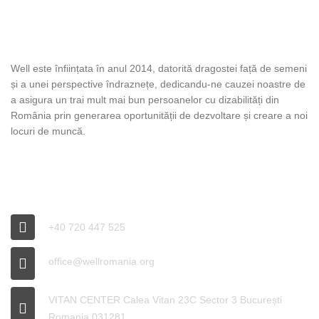
DESPRE WELL
Well este înființata în anul 2014, datorită dragostei față de semeni
și a unei perspective îndraznețe, dedicandu-ne cauzei noastre de
a asigura un trai mult mai bun persoanelor cu dizabilități din
România prin generarea oportunității de dezvoltare și creare a noi
locuri de muncă.
INFO WELL
+40 720 447 525
office@wellromania.org
VITAN CENTER Calea Vitan 23C Sector 3 București
Romania 031281