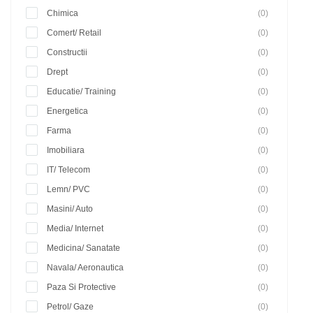
Chimica
(0)
Comert/ Retail
(0)
Constructii
(0)
Drept
(0)
Educatie/ Training
(0)
Energetica
(0)
Farma
(0)
Imobiliara
(0)
IT/ Telecom
(0)
Lemn/ PVC
(0)
Masini/ Auto
(0)
Media/ Internet
(0)
Medicina/ Sanatate
(0)
Navala/ Aeronautica
(0)
Paza Si Protective
(0)
Petrol/ Gaze
(0)